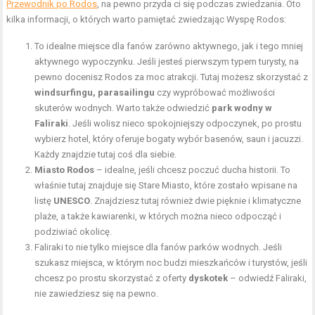
Przewodnik po Rodos
, na pewno przyda ci się podczas zwiedzania. Oto
kilka informacji, o których warto pamiętać zwiedzając Wyspę Rodos:
To idealne miejsce dla fanów zarówno aktywnego, jak i tego mniej
aktywnego wypoczynku. Jeśli jesteś pierwszym typem turysty, na
pewno docenisz Rodos za moc atrakcji. Tutaj możesz skorzystać z
windsurfingu, parasailingu
czy wypróbować możliwości
skuterów wodnych. Warto także odwiedzić
park wodny w
Faliraki
. Jeśli wolisz nieco spokojniejszy odpoczynek, po prostu
wybierz hotel, który oferuje bogaty wybór basenów, saun i jacuzzi.
Każdy znajdzie tutaj coś dla siebie.
Miasto Rodos
– idealne, jeśli chcesz poczuć ducha historii. To
właśnie tutaj znajduje się Stare Miasto, które zostało wpisane na
listę
UNESCO
. Znajdziesz tutaj również dwie pięknie i klimatyczne
plaże, a także kawiarenki, w których można nieco odpocząć i
podziwiać okolicę.
Faliraki to nie tylko miejsce dla fanów parków wodnych. Jeśli
szukasz miejsca, w którym noc budzi mieszkańców i turystów, jeśli
chcesz po prostu skorzystać z oferty
dyskotek
– odwiedź Faliraki,
nie zawiedziesz się na pewno.