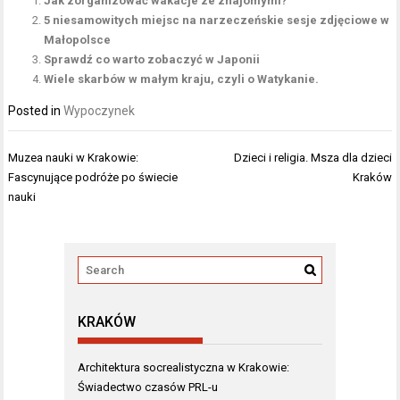
Jak zorganizować wakacje ze znajomymi?
5 niesamowitych miejsc na narzeczeńskie sesje zdjęciowe w
Małopolsce
Sprawdź co warto zobaczyć w Japonii
Wiele skarbów w małym kraju, czyli o Watykanie.
Posted in
Wypoczynek
Nawigacja
Muzea nauki w Krakowie:
Dzieci i religia. Msza dla dzieci
wpisu
Fascynujące podróże po świecie
Kraków
nauki
KRAKÓW
Architektura socrealistyczna w Krakowie:
Świadectwo czasów PRL-u