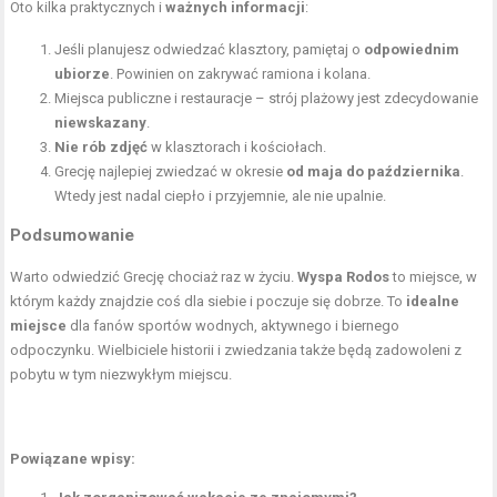
Oto kilka praktycznych i
ważnych informacji
:
Jeśli planujesz odwiedzać klasztory, pamiętaj o
odpowiednim
ubiorze
. Powinien on zakrywać ramiona i kolana.
Miejsca publiczne i restauracje – strój plażowy jest zdecydowanie
niewskazany
.
Nie rób zdjęć
w klasztorach i kościołach.
Grecję najlepiej zwiedzać w okresie
od maja do października
.
Wtedy jest nadal ciepło i przyjemnie, ale nie upalnie.
Podsumowanie
Warto odwiedzić Grecję chociaż raz w życiu.
Wyspa Rodos
to miejsce, w
którym każdy znajdzie coś dla siebie i poczuje się dobrze. To
idealne
miejsce
dla fanów sportów wodnych, aktywnego i biernego
odpoczynku. Wielbiciele historii i zwiedzania także będą zadowoleni z
pobytu w tym niezwykłym miejscu.
Powiązane wpisy: