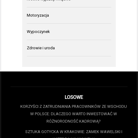
Motoryzacja
Wypoczynek
Zdrowie i uroda
LOSOWE
KORZYŚCI Z ZATRUDNIANIA PRACOWNIKÓW ZE WSCHODU
W POLSCE: DLACZEGO WARTO INWESTOWAĆ W
RÓŻNORODNOŚĆ KADROWĄ?
SZTUKA GOTYCKA W KRAKOWIE: ZAMEK WAWELSKI I