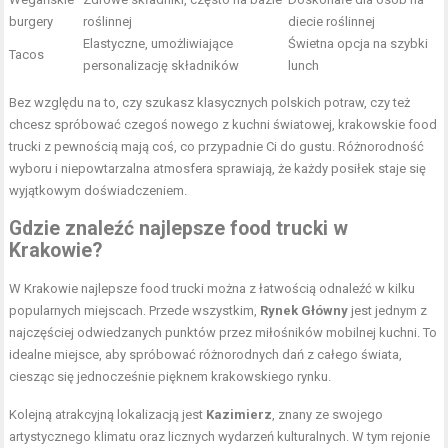
burgery
roślinnej
diecie roślinnej
Elastyczne, umożliwiające
Świetna opcja na szybki
Tacos
personalizację składników
lunch
Bez względu na to, czy szukasz klasycznych polskich potraw, czy też
chcesz spróbować czegoś nowego z kuchni światowej, krakowskie food
trucki z pewnością mają coś, co przypadnie Ci do gustu. Różnorodność
wyboru i niepowtarzalna atmosfera sprawiają, że każdy posiłek staje się
wyjątkowym doświadczeniem.
Gdzie znaleźć najlepsze food trucki w
Krakowie?
W Krakowie najlepsze food trucki można z łatwością odnaleźć w kilku
popularnych miejscach. Przede wszystkim,
Rynek Główny
jest jednym z
najczęściej odwiedzanych punktów przez miłośników mobilnej kuchni. To
idealne miejsce, aby spróbować różnorodnych dań z całego świata,
ciesząc się jednocześnie pięknem krakowskiego rynku.
Kolejną atrakcyjną lokalizacją jest
Kazimierz
, znany ze swojego
artystycznego klimatu oraz licznych wydarzeń kulturalnych. W tym rejonie