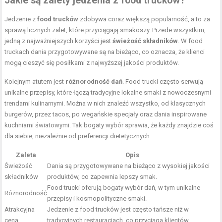
Jakie są zalety jedzenia z food trucków?
Jedzenie z
food trucków
zdobywa coraz większą popularność, a to za
sprawą licznych zalet, które przyciągają smakoszy. Przede wszystkim,
jedną z najważniejszych korzyści jest
świeżość składników
. W food
truckach dania przygotowywane są na bieżąco, co oznacza, że klienci
mogą cieszyć się posiłkami z najwyższej jakości produktów.
Kolejnym atutem jest
różnorodność dań
. Food trucki często serwują
unikalne przepisy, które łączą tradycyjne lokalne smaki z nowoczesnymi
trendami kulinarnymi. Można w nich znaleźć wszystko, od klasycznych
burgerów, przez tacos, po wegańskie specjały oraz dania inspirowane
kuchniami światowymi. Tak bogaty wybór sprawia, że każdy znajdzie coś
dla siebie, niezależnie od preferencji dietetycznych.
Zaleta
Opis
Świeżość
Dania są przygotowywane na bieżąco z wysokiej jakości
składników
produktów, co zapewnia lepszy smak.
Food trucki oferują bogaty wybór dań, w tym unikalne
Różnorodność
przepisy i kosmopolityczne smaki.
Atrakcyjna
Jedzenie z food trucków jest często tańsze niż w
cena
tradycyjnych restauracjach, co przyciąga klientów.