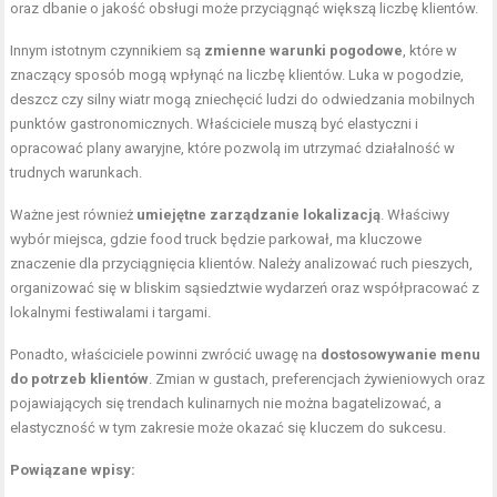
oraz dbanie o jakość obsługi może przyciągnąć większą liczbę klientów.
Innym istotnym czynnikiem są
zmienne warunki pogodowe
, które w
znaczący sposób mogą wpłynąć na liczbę klientów. Luka w pogodzie,
deszcz czy silny wiatr mogą zniechęcić ludzi do odwiedzania mobilnych
punktów gastronomicznych. Właściciele muszą być elastyczni i
opracować plany awaryjne, które pozwolą im utrzymać działalność w
trudnych warunkach.
Ważne jest również
umiejętne zarządzanie lokalizacją
. Właściwy
wybór miejsca, gdzie food truck będzie parkował, ma kluczowe
znaczenie dla przyciągnięcia klientów. Należy analizować ruch pieszych,
organizować się w bliskim sąsiedztwie wydarzeń oraz współpracować z
lokalnymi festiwalami i targami.
Ponadto, właściciele powinni zwrócić uwagę na
dostosowywanie menu
do potrzeb klientów
. Zmian w gustach, preferencjach żywieniowych oraz
pojawiających się trendach kulinarnych nie można bagatelizować, a
elastyczność w tym zakresie może okazać się kluczem do sukcesu.
Powiązane wpisy: