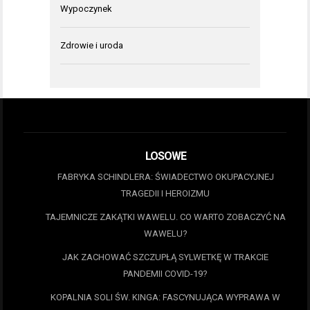
Wypoczynek
Zdrowie i uroda
LOSOWE
FABRYKA SCHINDLERA: ŚWIADECTWO OKUPACYJNEJ
TRAGEDII I HEROIZMU
TAJEMNICZE ZAKĄTKI WAWELU. CO WARTO ZOBACZYĆ NA
WAWELU?
JAK ZACHOWAĆ SZCZUPŁĄ SYLWETKĘ W TRAKCIE
PANDEMII COVID-19?
KOPALNIA SOLI ŚW. KINGA: FASCYNUJĄCA WYPRAWA W