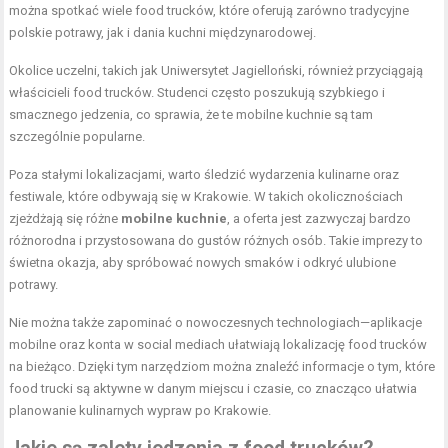
można spotkać wiele food trucków, które oferują zarówno tradycyjne
polskie potrawy, jak i dania kuchni międzynarodowej.
Okolice uczelni, takich jak Uniwersytet Jagielloński, również przyciągają
właścicieli food trucków. Studenci często poszukują szybkiego i
smacznego jedzenia, co sprawia, że te mobilne kuchnie są tam
szczególnie popularne.
Poza stałymi lokalizacjami, warto śledzić wydarzenia kulinarne oraz
festiwale, które odbywają się w Krakowie. W takich okolicznościach
zjeżdżają się różne
mobilne kuchnie
, a oferta jest zazwyczaj bardzo
różnorodna i przystosowana do gustów różnych osób. Takie imprezy to
świetna okazja, aby spróbować nowych smaków i odkryć ulubione
potrawy.
Nie można także zapominać o nowoczesnych technologiach—aplikacje
mobilne oraz konta w social mediach ułatwiają lokalizację food trucków
na bieżąco. Dzięki tym narzędziom można znaleźć informacje o tym, które
food trucki są aktywne w danym miejscu i czasie, co znacząco ułatwia
planowanie kulinarnych wypraw po Krakowie.