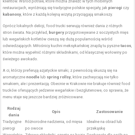
klientów. Wśród potraw, które można znaleźć w tych mobilnych
restauracjach, wyróżniają się tradycyjne polskie specjały, jak
pierogi
czy
kabanosy
, które z każdą kolejną wizytą przyciągają smakoszy.
Oprócz lokalnych delicji, food trucki serwują również dania z różnych
stron świata. Na przykład,
burgery
przygotowywane z soczystych mięs
lub wegańskich kotletów cieszą się dużą popularnością wśród
odwiedzających. Miłośnicy kuchni meksykańskiej znajdą tu pyszne
tacos
,
które można wypełnić różnymi składnikami, od klasycznej wołowiny po
świeżego awokado.
A ci, którzy preferują azjatyckie smaki, z pewnością skuszą się na
aromatyczne
noodle
lub
spring rollsy
, które zachwycają nie tylko
smakiem, ale i prezentacją. Obecnie w Krakowie nie brakuje również food
trucków oferujących jedzenie wegańskie i bezglutenowe, co sprawia, że
menu staje się jeszcze bardziej zróżnicowane.
Rodzaj
Opis
Zastosowanie
dania
Tradycyjne
Różnorodne nadzienia, od mięsa
Idealne na obiad lub
pierogi
po owoce
przekąskę
Wegańskie
Zdrowe składniki, często na bazie
Doskonałe dla osób na