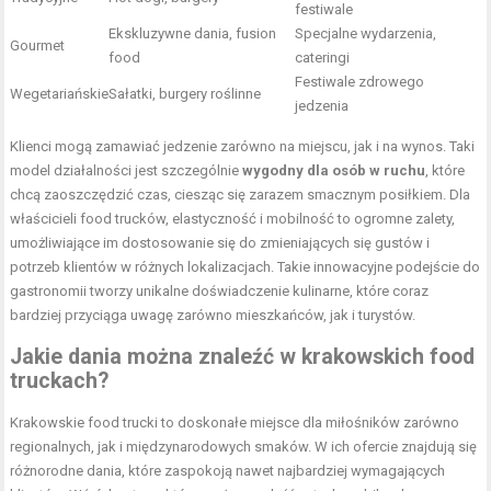
festiwale
Ekskluzywne dania, fusion
Specjalne wydarzenia,
Gourmet
food
cateringi
Festiwale zdrowego
Wegetariańskie
Sałatki, burgery roślinne
jedzenia
Klienci mogą zamawiać jedzenie zarówno na miejscu, jak i na wynos. Taki
model działalności jest szczególnie
wygodny dla osób w ruchu
, które
chcą zaoszczędzić czas, ciesząc się zarazem smacznym posiłkiem. Dla
właścicieli food trucków, elastyczność i mobilność to ogromne zalety,
umożliwiające im dostosowanie się do zmieniających się gustów i
potrzeb klientów w różnych lokalizacjach. Takie innowacyjne podejście do
gastronomii tworzy unikalne doświadczenie kulinarne, które coraz
bardziej przyciąga uwagę zarówno mieszkańców, jak i turystów.
Jakie dania można znaleźć w krakowskich food
truckach?
Krakowskie food trucki to doskonałe miejsce dla miłośników zarówno
regionalnych, jak i międzynarodowych smaków. W ich ofercie znajdują się
różnorodne dania, które zaspokoją nawet najbardziej wymagających