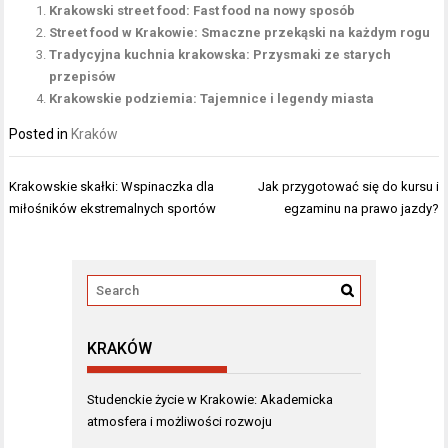
Krakowski street food: Fast food na nowy sposób
Street food w Krakowie: Smaczne przekąski na każdym rogu
Tradycyjna kuchnia krakowska: Przysmaki ze starych
przepisów
Krakowskie podziemia: Tajemnice i legendy miasta
Posted in
Kraków
Nawigacja
Krakowskie skałki: Wspinaczka dla
Jak przygotować się do kursu i
wpisu
miłośników ekstremalnych sportów
egzaminu na prawo jazdy?
KRAKÓW
Studenckie życie w Krakowie: Akademicka
atmosfera i możliwości rozwoju