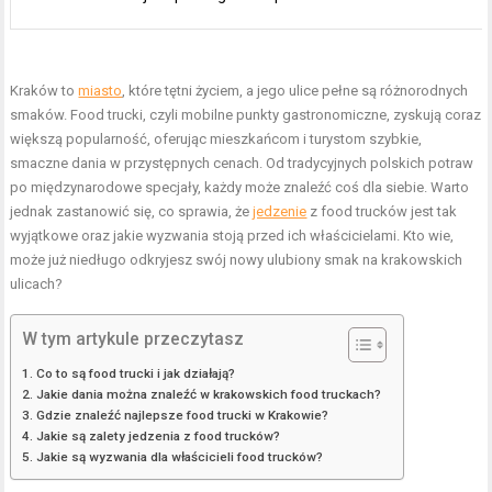
Kraków to
miasto
, które tętni życiem, a jego ulice pełne są różnorodnych
smaków. Food trucki, czyli mobilne punkty gastronomiczne, zyskują coraz
większą popularność, oferując mieszkańcom i turystom szybkie,
smaczne dania w przystępnych cenach. Od tradycyjnych polskich potraw
po międzynarodowe specjały, każdy może znaleźć coś dla siebie. Warto
jednak zastanowić się, co sprawia, że
jedzenie
z food trucków jest tak
wyjątkowe oraz jakie wyzwania stoją przed ich właścicielami. Kto wie,
może już niedługo odkryjesz swój nowy ulubiony smak na krakowskich
ulicach?
W tym artykule przeczytasz
Co to są food trucki i jak działają?
Jakie dania można znaleźć w krakowskich food truckach?
Gdzie znaleźć najlepsze food trucki w Krakowie?
Jakie są zalety jedzenia z food trucków?
Jakie są wyzwania dla właścicieli food trucków?