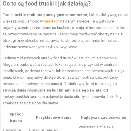
Co to są food trucki i jak działają?
Food trucki to
mobilne punkty gastronomiczne
, które zdobywają coraz
większą popularność w
miastach
na całym świecie. Te wyjątkowe
pojazdy, często przerobione na kuchnie, oferują różnorodne dania, które
są przygotowywane na miejscu. Klienci mają możliwość skorzystania z
obsługi przy okienku, co sprawia, że atmosfera jest mniej formalna, a
jedzenie serwowane jest szybko i wygodnie.
Jednym z kluczowych atutów food trucków jest ich umiejscowienie.
Mogą oni parkować w różnych lokalizacjach, na przykład w centrach
handlowych, podczas festiwali lub na wydarzeniach plenerowych. Dzięki
temu, klienci mają łatwy dostęp do smacznych potraw bez potrzeby
odwiedzania tradycyjnej restauracji. Dodatkowo, food trucki często
serwują dania inspirujące się
kuchniami z całego świata
, od
meksykańskich tacos po azjatyckie dania stir-fry, co sprawia, że każdy
smakosz znajdzie coś dla siebie.
Typ food
Przykładowe dania
Najlepsze zastosowanie
trucka
Wydarzenia miejskie,
Tradycyjne
Hot dogi, burgery