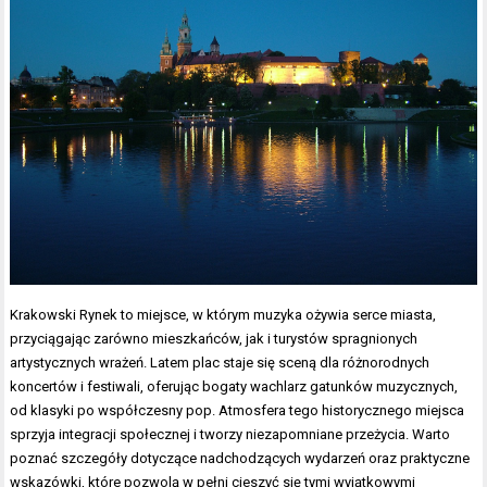
Krakowski Rynek to miejsce, w którym muzyka ożywia serce miasta,
przyciągając zarówno mieszkańców, jak i turystów spragnionych
artystycznych wrażeń. Latem plac staje się sceną dla różnorodnych
koncertów i festiwali, oferując bogaty wachlarz gatunków muzycznych,
od klasyki po współczesny pop. Atmosfera tego historycznego miejsca
sprzyja integracji społecznej i tworzy niezapomniane przeżycia. Warto
poznać szczegóły dotyczące nadchodzących wydarzeń oraz praktyczne
wskazówki, które pozwolą w pełni cieszyć się tymi wyjątkowymi