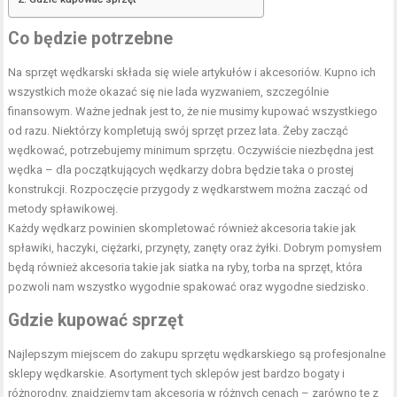
Co będzie potrzebne
Na sprzęt wędkarski składa się wiele artykułów i akcesoriów. Kupno ich
wszystkich może okazać się nie lada wyzwaniem, szczególnie
finansowym. Ważne jednak jest to, że nie musimy kupować wszystkiego
od razu. Niektórzy kompletują swój sprzęt przez lata. Żeby zacząć
wędkować, potrzebujemy minimum sprzętu. Oczywiście niezbędna jest
wędka – dla początkujących wędkarzy dobra będzie taka o prostej
konstrukcji. Rozpoczęcie przygody z wędkarstwem można zacząć od
metody spławikowej.
Każdy wędkarz powinien skompletować również akcesoria takie jak
spławiki, haczyki, ciężarki, przynęty, zanęty oraz żyłki. Dobrym pomysłem
będą również akcesoria takie jak siatka na ryby, torba na sprzęt, która
pozwoli nam wszystko wygodnie spakować oraz wygodne siedzisko.
Gdzie kupować sprzęt
Najlepszym miejscem do zakupu sprzętu wędkarskiego są profesjonalne
sklepy wędkarskie. Asortyment tych sklepów jest bardzo bogaty i
różnorodny, znajdziemy tam akcesoria w różnych cenach – zarówno te z