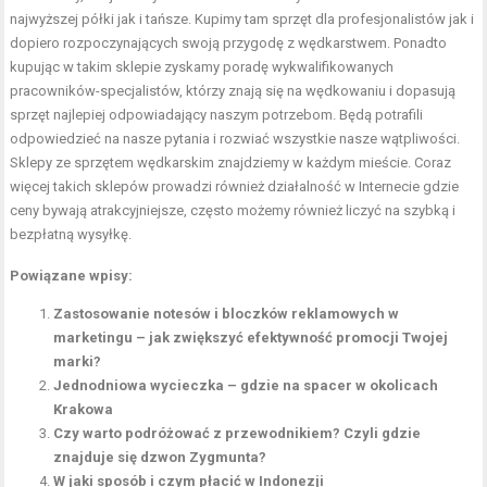
najwyższej półki jak i tańsze. Kupimy tam sprzęt dla profesjonalistów jak i
dopiero rozpoczynających swoją przygodę z wędkarstwem. Ponadto
kupując w takim sklepie zyskamy poradę wykwalifikowanych
pracowników-specjalistów, którzy znają się na wędkowaniu i dopasują
sprzęt najlepiej odpowiadający naszym potrzebom. Będą potrafili
odpowiedzieć na nasze pytania i rozwiać wszystkie nasze wątpliwości.
Sklepy ze sprzętem wędkarskim znajdziemy w każdym mieście. Coraz
więcej takich sklepów prowadzi również działalność w Internecie gdzie
ceny bywają atrakcyjniejsze, często możemy również liczyć na szybką i
bezpłatną wysyłkę.
Powiązane wpisy:
Zastosowanie notesów i bloczków reklamowych w
marketingu – jak zwiększyć efektywność promocji Twojej
marki?
Jednodniowa wycieczka – gdzie na spacer w okolicach
Krakowa
Czy warto podróżować z przewodnikiem? Czyli gdzie
znajduje się dzwon Zygmunta?
W jaki sposób i czym płacić w Indonezji