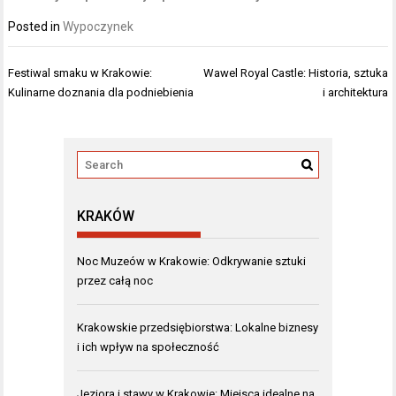
Posted in
Wypoczynek
Nawigacja
Festiwal smaku w Krakowie:
Wawel Royal Castle: Historia, sztuka
wpisu
Kulinarne doznania dla podniebienia
i architektura
KRAKÓW
Noc Muzeów w Krakowie: Odkrywanie sztuki
przez całą noc
Krakowskie przedsiębiorstwa: Lokalne biznesy
i ich wpływ na społeczność
Jeziora i stawy w Krakowie: Miejsca idealne na