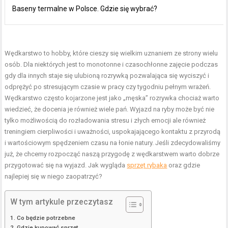
Baseny termalne w Polsce. Gdzie się wybrać?
Wędkarstwo to hobby, które cieszy się wielkim uznaniem ze strony wielu
osób. Dla niektórych jest to monotonne i czasochłonne zajęcie podczas
gdy dla innych staje się ulubioną rozrywką pozwalająca się wyciszyć i
odprężyć po stresującym czasie w pracy czy tygodniu pełnym wrażeń.
Wędkarstwo często kojarzone jest jako „męska” rozrywka chociaż warto
wiedzieć, że docenia je również wiele pań. Wyjazd na ryby może być nie
tylko możliwością do rozładowania stresu i złych emocji ale również
treningiem cierpliwości i uważności, uspokajającego kontaktu z przyrodą
i wartościowym spędzeniem czasu na łonie natury. Jeśli zdecydowaliśmy
już, że chcemy rozpocząć naszą przygodę z wędkarstwem warto dobrze
przygotować się na wyjazd. Jak wygląda
sprzęt rybaka
oraz gdzie
najlepiej się w niego zaopatrzyć?
W tym artykule przeczytasz
Co będzie potrzebne
Gdzie kupować sprzęt