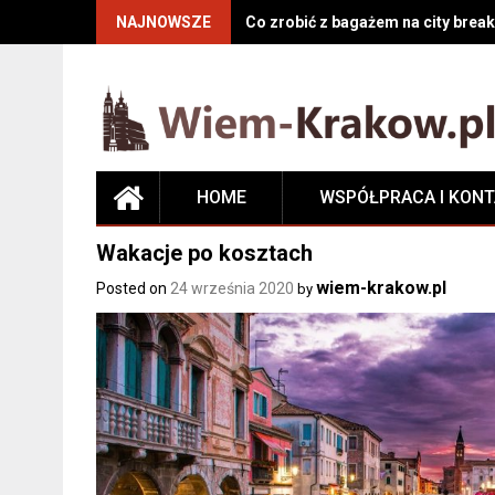
NAJNOWSZE
Co zrobić z bagażem na city break
HOME
WSPÓŁPRACA I KON
Wakacje po kosztach
wiem-krakow.pl
Posted on
24 września 2020
by