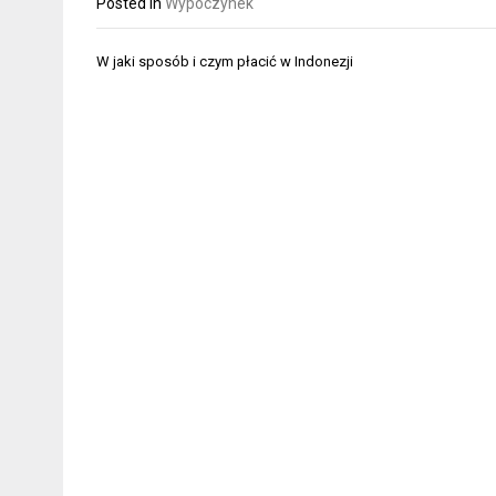
Posted in
Wypoczynek
Nawigacja
W jaki sposób i czym płacić w Indonezji
wpisu