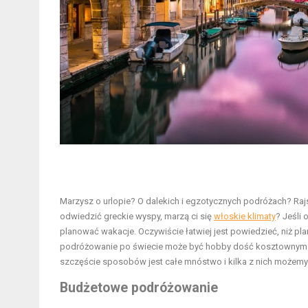
Marzysz o urlopie? O dalekich i egzotycznych podróżach? Raj
odwiedzić greckie wyspy, marzą ci się
włoskie klimaty
? Jeśli 
planować wakacje. Oczywiście łatwiej jest powiedzieć, niż pl
podróżowanie po świecie może być hobby dość kosztownym – o
szczęście sposobów jest całe mnóstwo i kilka z nich możem
Budżetowe podróżowanie