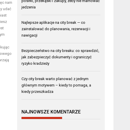
posiłki, przekąski i zakupy, żeby nie marnować
więc nam
jedzenia
my udać
iast
iesz
Najlepsze aplikacje na city break — co
est
zainstalować do planowania, rezerwacji i
nym
nawigacji
ukując
Bezpieczeństwo na city breaku: co sprawdzić,
obowego
jak zabezpieczyć dokumenty i ograniczyć
rzają
ryzyko kradzieży
Czy city break warto planować z jednym
głównym motywem – kiedy to pomaga, a
kiedy przeszkadza
NAJNOWSZE KOMENTARZE