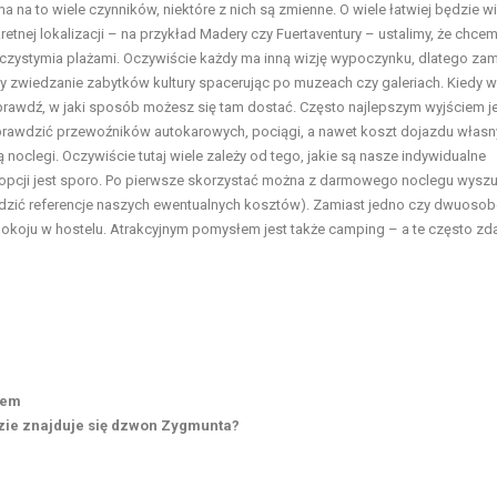
 na to wiele czynników, niektóre z nich są zmienne. O wiele łatwiej będzie 
etnej lokalizacji – na przykład Madery czy Fuertaventury – ustalimy, że chce
szczystymia plażami. Oczywiście każdy ma inną wizję wypoczynku, dlatego zam
 zwiedzanie zabytków kultury spacerując po muzeach czy galeriach. Kiedy w
i sprawdź, w jaki sposób możesz się tam dostać. Często najlepszym wyjściem j
rto sprawdzić przewoźników autokarowych, pociągi, a nawet koszt dojazdu włas
noclegi. Oczywiście tutaj wiele zależy od tego, jakie są nasze indywidualne
le opcji jest sporo. Po pierwsze skorzystać można z darmowego noclegu wysz
wdzić referencje naszych ewentualnych kosztów). Zamiast jedno czy dwuos
oju w hostelu. Atrakcyjnym pomysłem jest także camping – a te często zda
iem
zie znajduje się dzwon Zygmunta?