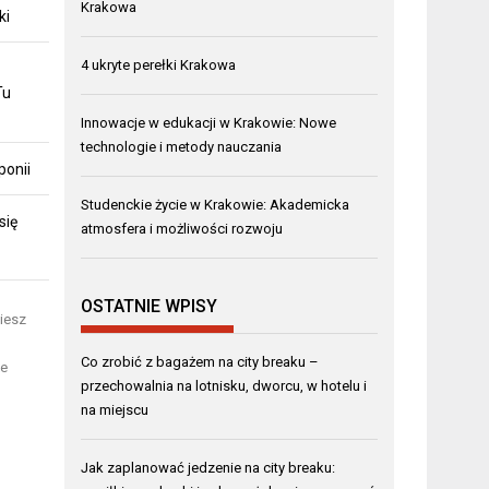
Krakowa
ki
4 ukryte perełki Krakowa
Tu
Innowacje w edukacji w Krakowie: Nowe
technologie i metody nauczania
ponii
Studenckie życie w Krakowie: Akademicka
się
atmosfera i możliwości rozwoju
OSTATNIE WPISY
iesz
Co zrobić z bagażem na city breaku –
że
przechowalnia na lotnisku, dworcu, w hotelu i
na miejscu
Jak zaplanować jedzenie na city breaku: