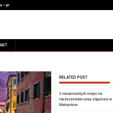
u – przechowalnia na lotnisku, dworcu, w hotelu i na miejscu
TAKT
RELATED POST
5 niesamowitych miejsc na
narzeczeńskie sesje zdjęciowe w
Małopolsce