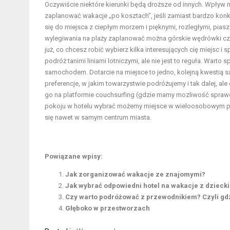
Oczywiście niektóre kierunki będą droższe od innych. Wpływ ma
zaplanować wakacje „po kosztach”, jeśli zamiast bardzo konkr
się do miejsca z ciepłym morzem i pięknymi, rozległymi, pia
wylegiwania na plaży zaplanować można górskie wędrówki czy
już, co chcesz robić wybierz kilka interesujących cię miejsc 
podróż tanimi liniami lotniczymi, ale nie jest to reguła. Wa
samochodem. Dotarcie na miejsce to jedno, kolejną kwestią są 
preferencje, w jakim towarzystwie podróżujemy i tak dalej, a
go na platformie couchsurfing (gdzie mamy mozliwość spra
pokoju w hotelu wybrać możemy miejsce w wieloosobowym pok
się nawet w samym centrum miasta.
Powiązane wpisy:
Jak zorganizować wakacje ze znajomymi?
Jak wybrać odpowiedni hotel na wakacje z dzieck
Czy warto podróżować z przewodnikiem? Czyli gd
Głęboko w przestworzach