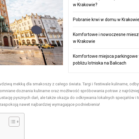
w Krakowie?
Pobranie krwi w domu w Krakowi
Komfortowe i nowoczesne miesz
w Krakowie
Komfortowe miejsca parkingowe
pobliżu lotniska na Balicach
prawdziwą mekką dla smakoszy z całego świata. Targi i festiwale kulinarne, odb
apomniane doznania kulinarne oraz możliwość spróbowania potraw z najróżnie
stację pysznych dań, ale także okazja do odkrywania lokalnych specjałów i t
e zaspokoją nawet najbardziej wymagające podniebienia!