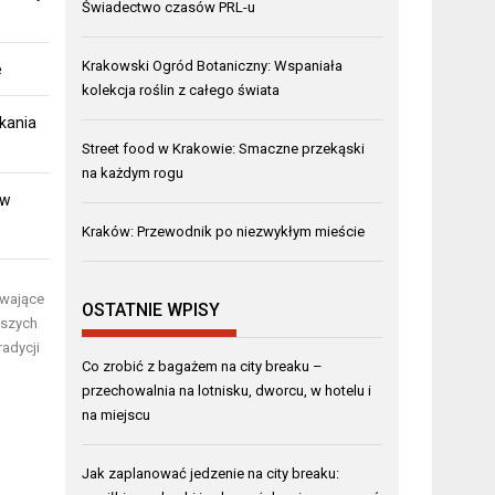
Świadectwo czasów PRL-u
Krakowski Ogród Botaniczny: Wspaniała
e
kolekcja roślin z całego świata
kania
Street food w Krakowie: Smaczne przekąski
na każdym rogu
 w
Kraków: Przewodnik po niezwykłym mieście
ywające
OSTATNIE WPISY
jszych
radycji
Co zrobić z bagażem na city breaku –
przechowalnia na lotnisku, dworcu, w hotelu i
na miejscu
Jak zaplanować jedzenie na city breaku: