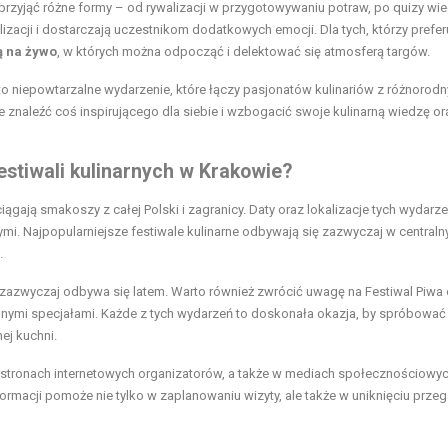
przyjąć różne formy – od rywalizacji w przygotowywaniu potraw, po quizy wi
zacji i dostarczają uczestnikom dodatkowych emocji. Dla tych, którzy prefer
 na żywo
, w których można odpocząć i delektować się atmosferą targów.
e to niepowtarzalne wydarzenie, które łączy pasjonatów kulinariów z różnorod
e znaleźć coś inspirującego dla siebie i wzbogacić swoje kulinarną wiedzę or
 festiwali kulinarnych w Krakowie?
iągają smakoszy z całej Polski i zagranicy. Daty oraz lokalizacje tych wydarz
nymi. Najpopularniejsze festiwale kulinarne odbywają się zazwyczaj w centraln
.
 zazwyczaj odbywa się latem. Warto również zwrócić uwagę na Festiwal Piwa 
lnymi specjałami. Każde z tych wydarzeń to doskonała okazja, by spróbować
ej kuchni.
stronach internetowych organizatorów, a także w mediach społecznościowyc
ormacji pomoże nie tylko w zaplanowaniu wizyty, ale także w uniknięciu przeg