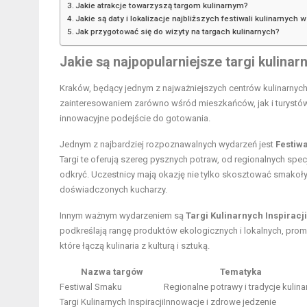
Jakie atrakcje towarzyszą targom kulinarnym?
Jakie są daty i lokalizacje najbliższych festiwali kulinarnych 
Jak przygotować się do wizyty na targach kulinarnych?
Jakie są najpopularniejsze targi kulina
Kraków, będący jednym z najważniejszych centrów kulinarnych w
zainteresowaniem zarówno wśród mieszkańców, jak i turystów. 
innowacyjne podejście do gotowania.
Jednym z najbardziej rozpoznawalnych wydarzeń jest
Festiw
Targi te oferują szereg pysznych potraw, od regionalnych sp
odkryć. Uczestnicy mają okazję nie tylko skosztować smakoły
doświadczonych kucharzy.
Innym ważnym wydarzeniem są
Targi Kulinarnych Inspiracji
podkreślają rangę produktów ekologicznych i lokalnych, pro
które łączą kulinaria z kulturą i sztuką.
Nazwa targów
Tematyka
Festiwal Smaku
Regionalne potrawy i tradycje kulina
Targi Kulinarnych Inspiracji
Innowacje i zdrowe
jedzenie