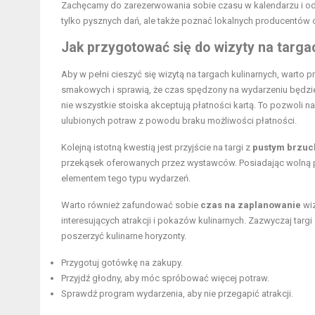
Zachęcamy do zarezerwowania sobie czasu w kalendarzu i od
tylko pysznych dań, ale także poznać lokalnych producentów or
Jak przygotować się do wizyty na targa
Aby w pełni cieszyć się wizytą na targach kulinarnych, wart
smakowych i sprawią, że czas spędzony na wydarzeniu będzie
nie wszystkie stoiska akceptują płatności kartą. To pozwoli 
ulubionych potraw z powodu braku możliwości płatności.
Kolejną istotną kwestią jest przyjście na targi z
pustym brzu
przekąsek oferowanych przez wystawców. Posiadając wolną 
elementem tego typu wydarzeń.
Warto również zafundować sobie
czas na zaplanowanie
wiz
interesujących atrakcji i pokazów kulinarnych. Zazwyczaj targi
poszerzyć kulinarne horyzonty.
Przygotuj gotówkę na zakupy.
Przyjdź głodny, aby móc spróbować więcej potraw.
Sprawdź program wydarzenia, aby nie przegapić atrakcji.