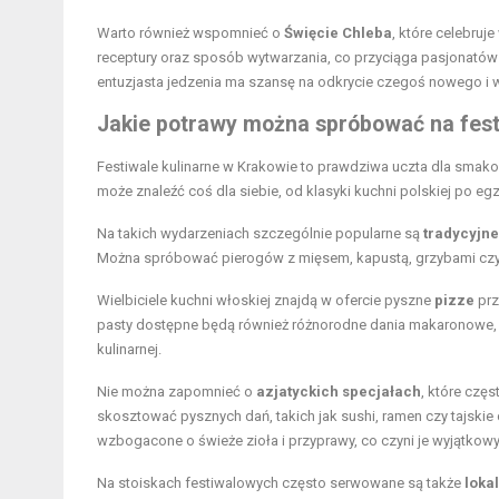
Warto również wspomnieć o
Święcie Chleba
, które celebruj
receptury oraz sposób wytwarzania, co przyciąga pasjonatów 
entuzjasta jedzenia ma szansę na odkrycie czegoś nowego i
Jakie potrawy można spróbować na fest
Festiwale kulinarne w Krakowie to prawdziwa uczta dla smako
może znaleźć coś dla siebie, od klasyki kuchni polskiej po e
Na takich wydarzeniach szczególnie popularne są
tradycyjne
Można spróbować pierogów z mięsem, kapustą, grzybami czy
Wielbiciele kuchni włoskiej znajdą w ofercie pyszne
pizze
prz
pasty dostępne będą również różnorodne dania makaronowe, tak
kulinarnej.
Nie można zapomnieć o
azjatyckich specjałach
, które czę
skosztować pysznych dań, takich jak sushi, ramen czy tajskie 
wzbogacone o świeże zioła i przyprawy, co czyni je wyjątkowy
Na stoiskach festiwalowych często serwowane są także
loka