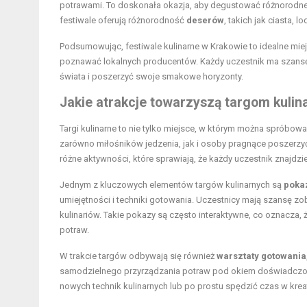
potrawami. To doskonała okazja, aby degustować różnorodne 
festiwale oferują różnorodność
deserów
, takich jak ciasta, 
Podsumowując, festiwale kulinarne w Krakowie to idealne mie
poznawać lokalnych producentów. Każdy uczestnik ma szansę
świata i poszerzyć swoje smakowe horyzonty.
Jakie atrakcje towarzyszą targom kuli
Targi kulinarne to nie tylko miejsce, w którym można spróbowa
zarówno miłośników jedzenia, jak i osoby pragnące poszerzyć
różne aktywności, które sprawiają, że każdy uczestnik znajdzie
Jednym z kluczowych elementów targów kulinarnych są
poka
umiejętności i techniki gotowania. Uczestnicy mają szansę 
kulinariów. Takie pokazy są często interaktywne, co oznacz
potraw.
W trakcie targów odbywają się również
warsztaty gotowania
samodzielnego przyrządzania potraw pod okiem doświadczonyc
nowych technik kulinarnych lub po prostu spędzić czas w kre