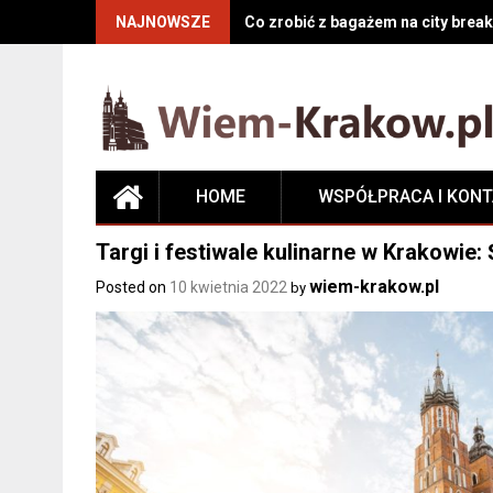
NAJNOWSZE
Co zrobić z bagażem na city break
HOME
WSPÓŁPRACA I KON
Targi i festiwale kulinarne w Krakowie
wiem-krakow.pl
Posted on
10 kwietnia 2022
by