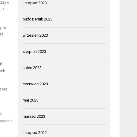
edzy o
listopad 2023
ują
październik 2023
nymi
az
wrzesień 2023
sierpień 2023
eń
lipiec 2023
ych
czerwiec 2023
oraz
maj 2023
h,
marzec 2023
apienia
listopad 2022