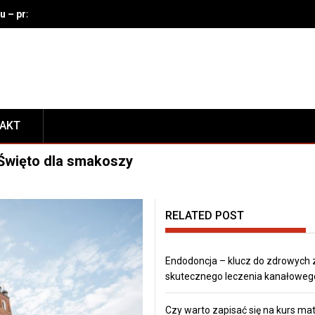
u – przechowalnia na lotnisku, dworcu, w hotelu i na miejscu
TAKT
: Święto dla smakoszy
RELATED POST
Endodoncja – klucz do zdrowych 
skutecznego leczenia kanałoweg
Czy warto zapisać się na kurs ma