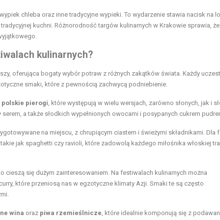
e wypiek chleba oraz inne tradycyjne wypieki. To wydarzenie stawia nacisk na l
tradycyjnej kuchni. Różnorodność targów kulinarnych w Krakowie sprawia, że
 wyjątkowego.
iwalach kulinarnych?
szy, oferująca bogaty wybór potraw z różnych zakątków świata. Każdy uczest
gzotyczne smaki, które z pewnością zachwycą podniebienie.
 polskie pierogi
, które występują w wielu wersjach, zarówno słonych, jak i s
 serem, a także słodkich wypełnionych owocami i posypanych cukrem pudre
ygotowywane na miejscu, z chrupiącym ciastem i świeżymi składnikami. Dla
ie jak spaghetti czy ravioli, które zadowolą każdego miłośnika włoskiej tra
sto cieszą się dużym zainteresowaniem. Na festiwalach kulinarnych można
curry, które przeniosą nas w egzotyczne klimaty Azji. Smaki te są często
mi.
lne wina
oraz
piwa rzemieślnicze
, które idealnie komponują się z podawa