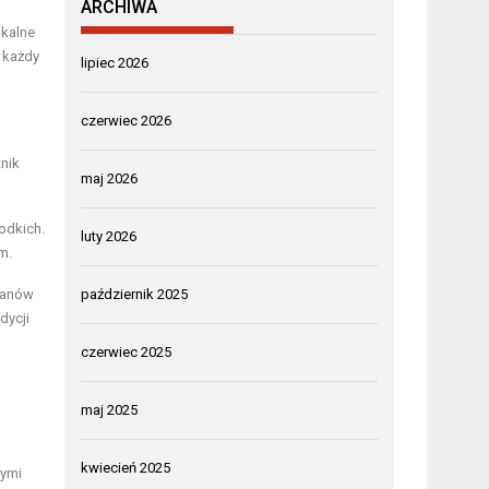
ARCHIWA
okalne
 każdy
lipiec 2026
czerwiec 2026
nik
maj 2026
łodkich.
luty 2026
m.
 fanów
październik 2025
dycji
czerwiec 2025
maj 2025
kwiecień 2025
nymi