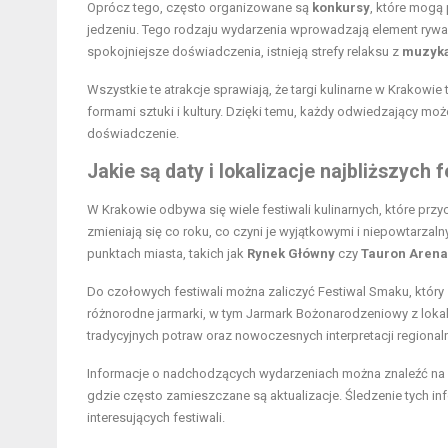
Oprócz tego, często organizowane są
konkursy
, które mogą 
jedzeniu. Tego rodzaju wydarzenia wprowadzają element rywali
spokojniejsze doświadczenia, istnieją strefy relaksu z
muzyką
Wszystkie te atrakcje sprawiają, że targi kulinarne w Krakowi
formami sztuki i kultury. Dzięki temu, każdy odwiedzający moż
doświadczenie.
Jakie są daty i lokalizacje najbliższych
W Krakowie odbywa się wiele festiwali kulinarnych, które przyc
zmieniają się co roku, co czyni je wyjątkowymi i niepowtarzal
punktach miasta, takich jak
Rynek Główny
czy
Tauron Arena
Do czołowych festiwali można zaliczyć Festiwal Smaku, który
różnorodne jarmarki, w tym Jarmark Bożonarodzeniowy z loka
tradycyjnych potraw oraz nowoczesnych interpretacji regionaln
Informacje o nadchodzących wydarzeniach można znaleźć na 
gdzie często zamieszczane są aktualizacje. Śledzenie tych inf
interesujących festiwali.