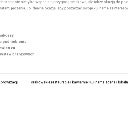
ch stanie się nie tylko wspaniałą przygodą smakową, ale także okazją do poz
tami jedzenia. To idealna okazja, aby poszerzać swoje kulinarne zaintereso
smakoszy
a podniebienia
powietrzu
 wystaw branżowych
prowizacji
Krakowskie restauracje i kawiarnie: Kulinarna scena i lokal