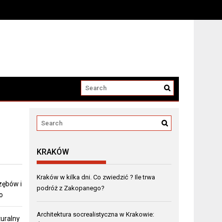
KRAKÓW
Kraków w kilka dni. Co zwiedzić ? Ile trwa
zębów i
podróż z Zakopanego?
o
Architektura socrealistyczna w Krakowie:
turalny