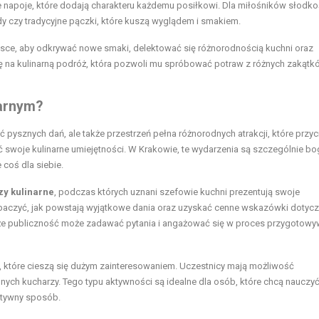
napoje, które dodają charakteru każdemu posiłkowi. Dla miłośników słodko
lody czy tradycyjne pączki, które kuszą wyglądem i smakiem.
jsce, aby odkrywać nowe smaki, delektować się różnorodnością kuchni oraz
 na kulinarną podróż, która pozwoli mu spróbować potraw z różnych zakątk
narnym?
ć pysznych dań, ale także przestrzeń pełna różnorodnych atrakcji, które przyc
 swoje kulinarne umiejętności. W Krakowie, te wydarzenia są szczególnie bo
 coś dla siebie.
zy kulinarne
, podczas których uznani szefowie kuchni prezentują swoje
zobaczyć, jak powstają wyjątkowe dania oraz uzyskać cenne wskazówki dotyc
a, że publiczność może zadawać pytania i angażować się w proces przygotowy
, które cieszą się dużym zainteresowaniem. Uczestnicy mają możliwość
h kucharzy. Tego typu aktywności są idealne dla osób, które chcą nauczyć
atywny sposób.