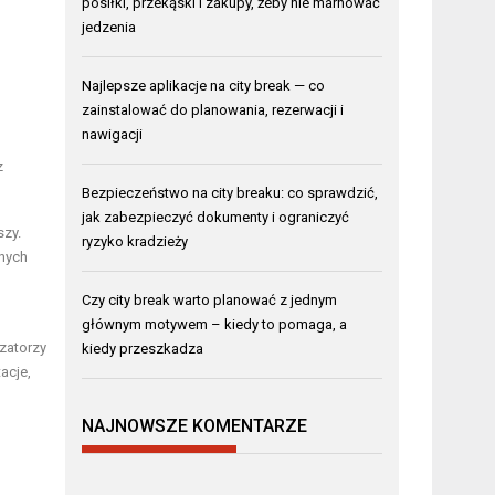
posiłki, przekąski i zakupy, żeby nie marnować
jedzenia
Najlepsze aplikacje na city break — co
zainstalować do planowania, rezerwacji i
nawigacji
z
Bezpieczeństwo na city breaku: co sprawdzić,
jak zabezpieczyć dokumenty i ograniczyć
szy.
ryzyko kradzieży
rnych
Czy city break warto planować z jednym
głównym motywem – kiedy to pomaga, a
izatorzy
kiedy przeszkadza
acje,
NAJNOWSZE KOMENTARZE