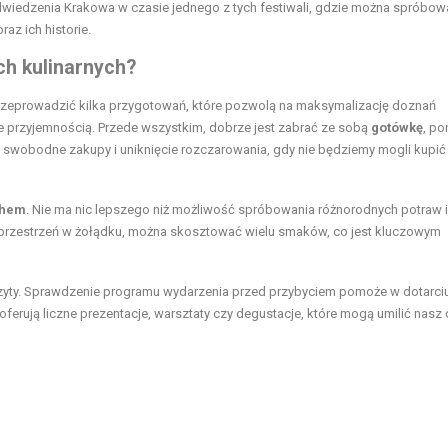
wiedzenia Krakowa w czasie jednego z tych festiwali, gdzie można spróbow
az ich historie.
ch kulinarnych?
o przeprowadzić kilka przygotowań, które pozwolą na maksymalizację doznań
 przyjemnością. Przede wszystkim, dobrze jest zabrać ze sobą
gotówkę
, po
na swobodne zakupy i uniknięcie rozczarowania, gdy nie będziemy mogli kupić
chem
. Nie ma nic lepszego niż możliwość spróbowania różnorodnych potraw i
przestrzeń w żołądku, można skosztować wielu smaków, co jest kluczowym
yty. Sprawdzenie programu wydarzenia przed przybyciem pomoże w dotarci
 oferują liczne prezentacje, warsztaty czy degustacje, które mogą umilić nasz 