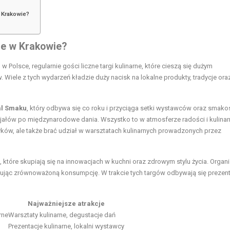
w Krakowie?
rne w Krakowie?
 Polsce, regularnie gości liczne targi kulinarne, które cieszą się dużym
Wiele z tych wydarzeń kładzie duży nacisk na lokalne produkty, tradycje ora
al Smaku
, który odbywa się co roku i przyciąga setki wystawców oraz smako
ecjałów po międzynarodowe dania. Wszystko to w atmosferze radości i kulina
ków, ale także brać udział w warsztatach kulinarnych prowadzonych przez
, które skupiają się na innowacjach w kuchni oraz zdrowym stylu życia. Organ
mując zrównoważoną konsumpcję. W trakcie tych targów odbywają się prezent
Najważniejsze atrakcje
rne
Warsztaty kulinarne, degustacje dań
Prezentacje kulinarne, lokalni wystawcy