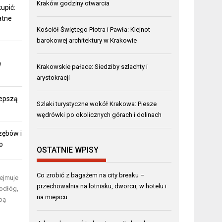
Kraków godziny otwarcia
upić:
atne
Kościół Świętego Piotra i Pawła: Klejnot
barokowej architektury w Krakowie
w
Krakowskie pałace: Siedziby szlachty i
arystokracji
lepszą
Szlaki turystyczne wokół Krakowa: Piesze
wędrówki po okolicznych górach i dolinach
zębów i
o
OSTATNIE WPISY
Co zrobić z bagażem na city breaku –
ejmuje
przechowalnia na lotnisku, dworcu, w hotelu i
odłóg,
na miejscu
bą