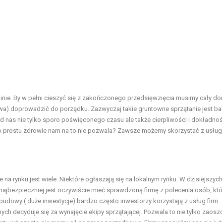
minie. By w pełni cieszyć się z zakończonego przedsięwzięcia musimy cały d
owa) doprowadzić do porządku. Zazwyczaj takie gruntowne sprzątanie jest b
nas nie tylko sporo poświęconego czasu ale także cierpliwości i dokładnoś
 po prostu zdrowie nam na to nie pozwala? Zawsze możemy skorzystać z usług
a rynku jest wiele. Niektóre ogłaszają się na lokalnym rynku. W dzisiejszyc
najbezpieczniej jest oczywiście mieć sprawdzoną firmę z polecenia osób, któ
budowy ( duże inwestycje) bardzo często inwestorzy korzystają z usług firm
ych decyduje się za wynajęcie ekipy sprzątającej. Pozwala to nie tylko zaos