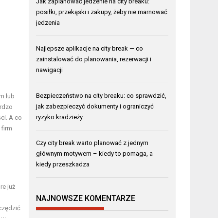
Jak zaplanować jedzenie na city breaku:
posiłki, przekąski i zakupy, żeby nie marnować
jedzenia
Najlepsze aplikacje na city break — co
zainstalować do planowania, rezerwacji i
nawigacji
Bezpieczeństwo na city breaku: co sprawdzić,
om lub
jak zabezpieczyć dokumenty i ograniczyć
ardzo
ryzyko kradzieży
ci. A co
 firm
Czy city break warto planować z jednym
głównym motywem – kiedy to pomaga, a
kiedy przeszkadza
h
re już
NAJNOWSZE KOMENTARZE
zczędzić