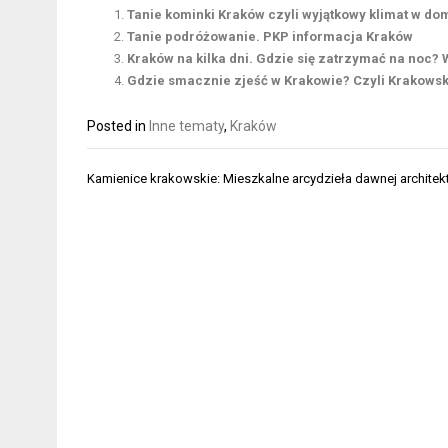
Tanie kominki Kraków czyli wyjątkowy klimat w do
Tanie podróżowanie. PKP informacja Kraków
Kraków na kilka dni. Gdzie się zatrzymać na noc?
Gdzie smacznie zjeść w Krakowie? Czyli Krakowsk
Posted in
Inne tematy
,
Kraków
Nawigacja
Kamienice krakowskie: Mieszkalne arcydzieła dawnej architek
wpisu