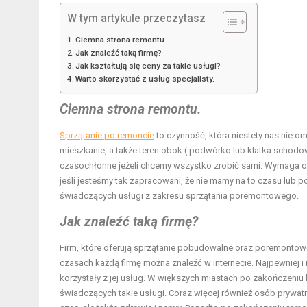
W tym artykule przeczytasz
Ciemna strona remontu.
Jak znaleźć taką firmę?
Jak kształtują się ceny za takie usługi?
Warto skorzystać z usług specjalisty.
Ciemna strona remontu.
Sprzątanie po remoncie
to czynność, która niestety nas nie o
mieszkanie, a także teren obok ( podwórko lub klatka schod
czasochłonne jeżeli chcemy wszystko zrobić sami. Wymaga od 
jeśli jesteśmy tak zapracowani, że nie mamy na to czasu lub
świadczących usługi z zakresu sprzątania poremontowego.
Jak znaleźć taką firmę?
Firm, które oferują sprzątanie pobudowalne oraz poremontowe n
czasach każdą firmę można znaleźć w internecie. Najpewniej i 
korzystały z jej usług. W większych miastach po zakończeniu 
świadczących takie usługi. Coraz więcej również osób prywatn