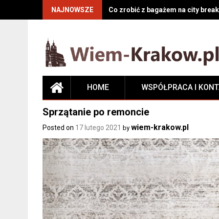
NAJNOWSZE
Co zrobić z bagażem na city break
HOME
WSPÓŁPRACA I KON
Sprzątanie po remoncie
wiem-krakow.pl
Posted on
17 lutego 2021
by