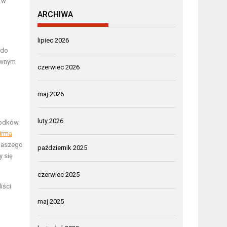
ż w
ARCHIWA
lipiec 2026
 do
townym
czerwiec 2026
maj 2026
luty 2026
rodków
irma
 naszego
październik 2025
y się
czerwiec 2025
iści
maj 2025