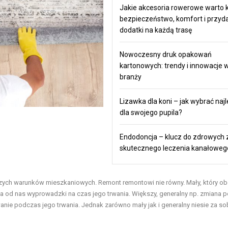
Jakie akcesoria rowerowe warto k
bezpieczeństwo, komfort i przyd
dodatki na każdą trasę
Nowoczesny druk opakowań
kartonowych: trendy i innowacje 
branży
Lizawka dla koni – jak wybrać naj
dla swojego pupila?
Endodoncja – klucz do zdrowych 
skutecznego leczenia kanałoweg
szych warunków mieszkaniowych. Remont remontowi nie równy. Mały, który ob
 od nas wyprowadzki na czas jego trwania. Większy, generalny np. zmiana p
nie podczas jego trwania. Jednak zarówno mały jak i generalny niesie za so