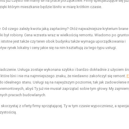
tu już często nie mamy sił na prace porządkowe. Firmy specjalizujące się ju
ęki którym mieszkanie będzie lśniło w miarę krótkim czasie.
 Od czego zależy kwota jaką zapłacimy? Otóż najważniejsze kryterium brane
 jaki był robiony. Cena wzrasta wraz w wielkością remontu. Wiadomo po grun
o istotne jest także czy teren obok budynku także wymaga uporządkowania i
 rynek lokalny i ceny jakie się na nim kształtują za tego typu usługi.
iadczenie. Usługa zostaje wykonana szybko i bardzo dokładnie z użyciem ś
które lśni i nie ma najmniejszego znaku, że niedawno zakończył się remont.
F
 idealnego stanu. Usługi są na najwyższym poziomie, tak jak zadowolenie
oremontowych, abyś Ty już nie musiał zaprzątać sobie tym głowy. My zajmiem
nych pracach budowlanych.
skorzystaj z oferty firmy sprzątającej. Ty w tym czasie wypoczniesz, a specjal
zystością.