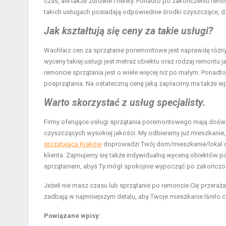
czas, ale także zdrowie i nerwy. Ponadto po zakończeniu remon
takich usługach posiadają odpowiednie środki czyszczące, dzi
Jak kształtują się ceny za takie usługi?
Wachlarz cen za sprzątanie poremontowe jest naprawdę różny.
wyceny takiej usługi jest metraż obiektu oraz rodzaj remontu
remoncie sprzątania jest o wiele więcej niż po małym. Ponadt
posprzątania. Na ostateczną cenę jaką zapłacimy ma także wpływ
Warto skorzystać z usług specjalisty.
Firmy oferujące usługi sprzątania poremontowego mają dośw
czyszczących wysokiej jakości. My odbieramy już mieszkanie, 
sprzątająca Kraków
doprowadzi Twój dom/mieszkanie/lokal do
klienta. Zajmujemy się także indywidualną wyceną obiektów p
sprzątaniem, abyś Ty mógł spokojnie wypocząć po zakończo
Jeżeli nie masz czasu lub sprzątanie po remoncie Cię przeraża 
zadbają w najmniejszym detalu, aby Twoje mieszkanie lśniło c
Powiązane wpisy: