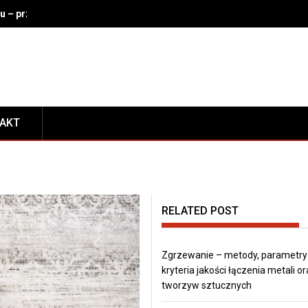
u – przechowalnia na lotnisku, dworcu, w hotelu i na miejscu
TAKT
RELATED POST
Zgrzewanie – metody, parametry 
kryteria jakości łączenia metali o
tworzyw sztucznych