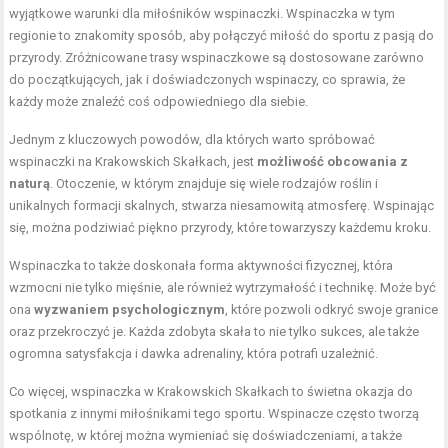
wyjątkowe warunki dla miłośników wspinaczki. Wspinaczka w tym
regionie to znakomity sposób, aby połączyć miłość do sportu z pasją do
przyrody. Zróżnicowane trasy wspinaczkowe są dostosowane zarówno
do początkujących, jak i doświadczonych wspinaczy, co sprawia, że
każdy może znaleźć coś odpowiedniego dla siebie.
Jednym z kluczowych powodów, dla których warto spróbować
wspinaczki na Krakowskich Skałkach, jest
możliwość obcowania z
naturą
. Otoczenie, w którym znajduje się wiele rodzajów roślin i
unikalnych formacji skalnych, stwarza niesamowitą atmosferę. Wspinając
się, można podziwiać piękno przyrody, które towarzyszy każdemu kroku.
Wspinaczka to także doskonała forma aktywności fizycznej, która
wzmocni nie tylko mięśnie, ale również wytrzymałość i technikę. Może być
ona
wyzwaniem psychologicznym
, które pozwoli odkryć swoje granice
oraz przekroczyć je. Każda zdobyta skała to nie tylko sukces, ale także
ogromna satysfakcja i dawka adrenaliny, która potrafi uzależnić.
Co więcej, wspinaczka w Krakowskich Skałkach to świetna okazja do
spotkania z innymi miłośnikami tego sportu. Wspinacze często tworzą
wspólnotę, w której można wymieniać się doświadczeniami, a także