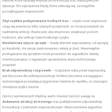
błędów, które narażają wspinacza na kontuzje oraz niebezpieczne
sytuacje. Oto najczęstsze błędy, które zdarzają się, szczególnie
początkującym wspinaczom:
Zbyt szybkie podejmowanie trudnych tras
– często nowi wspinacze
czują się pewnie po kilku udanych przejściach, co może prowadzić do
nadmiernej ambicji. Ważne jest, aby stopniowo zwiększać poziom
trudności, aby uniknąć niepotrzebnego ryzyka.
Niewłaściwe użycie sprzętu
– każdy element wyposażenia, od uprzęży
po karabinki, ma swoje zastosowanie i należy je znać. Nieumiejętne
posługiwanie się sprzętem może prowadzić do wypadków. Należy
również pamiętać o regularnym sprawdzaniu stanu technicznego
urządzeń.
Brak odpowiedniej rozgrzewki
– rozgrzanie ciała przed wspinaczką
jest kluczowe dla uniknięcia kontuzji. Krótkie ćwiczenia rozciągające i
wzmacniające pozwalają przygotować mięśnie do wysiłku, co znacząco
zmniejsza ryzyko urazów.
Oprócz wymienionych błędów, warto również zwrócić uwagę na
dodawanie atrakcji do treningu
oraz praktykowanie odpowiedniej
komunikacji z partnerem wspinaczkowym. Niezrozumienie sygnałów