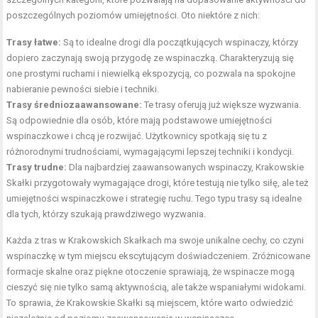
poszczególnych poziomów umiejętności. Oto niektóre z nich:
Trasy łatwe:
Są to idealne drogi dla początkujących wspinaczy, którzy
dopiero zaczynają swoją przygodę ze wspinaczką. Charakteryzują się
one prostymi ruchami i niewielką ekspozycją, co pozwala na spokojne
nabieranie pewności siebie i techniki.
Trasy średniozaawansowane:
Te trasy oferują już większe wyzwania.
Są odpowiednie dla osób, które mają podstawowe umiejętności
wspinaczkowe i chcą je rozwijać. Użytkownicy spotkają się tu z
różnorodnymi trudnościami, wymagającymi lepszej techniki i kondycji.
Trasy trudne:
Dla najbardziej zaawansowanych wspinaczy, Krakowskie
Skałki przygotowały wymagające drogi, które testują nie tylko siłę, ale też
umiejętności wspinaczkowe i strategię ruchu. Tego typu trasy są idealne
dla tych, którzy szukają prawdziwego wyzwania.
Każda z tras w Krakowskich Skałkach ma swoje unikalne cechy, co czyni
wspinaczkę w tym miejscu ekscytującym doświadczeniem. Zróżnicowane
formacje skalne oraz piękne otoczenie sprawiają, że wspinacze mogą
cieszyć się nie tylko samą aktywnością, ale także wspaniałymi widokami.
To sprawia, że Krakowskie Skałki są miejscem, które warto odwiedzić