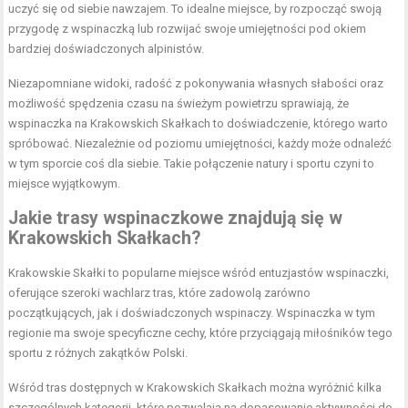
uczyć się od siebie nawzajem. To idealne miejsce, by rozpocząć swoją
przygodę z wspinaczką lub rozwijać swoje umiejętności pod okiem
bardziej doświadczonych alpinistów.
Niezapomniane widoki, radość z pokonywania własnych słabości oraz
możliwość spędzenia czasu na świeżym powietrzu sprawiają, że
wspinaczka na Krakowskich Skałkach to doświadczenie, którego warto
spróbować. Niezależnie od poziomu umiejętności, każdy może odnaleźć
w tym sporcie coś dla siebie. Takie połączenie natury i sportu czyni to
miejsce wyjątkowym.
Jakie trasy wspinaczkowe znajdują się w
Krakowskich Skałkach?
Krakowskie Skałki to popularne miejsce wśród entuzjastów wspinaczki,
oferujące szeroki wachlarz tras, które zadowolą zarówno
początkujących, jak i doświadczonych wspinaczy. Wspinaczka w tym
regionie ma swoje specyficzne cechy, które przyciągają miłośników tego
sportu z różnych zakątków Polski.
Wśród tras dostępnych w Krakowskich Skałkach można wyróżnić kilka
szczególnych kategorii, które pozwalają na dopasowanie aktywności do