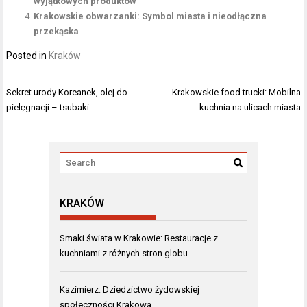
wyjątkowych produktów
Krakowskie obwarzanki: Symbol miasta i nieodłączna
przekąska
Posted in
Kraków
Nawigacja
Sekret urody Koreanek, olej do
Krakowskie food trucki: Mobilna
wpisu
pielęgnacji – tsubaki
kuchnia na ulicach miasta
KRAKÓW
Smaki świata w Krakowie: Restauracje z
kuchniami z różnych stron globu
Kazimierz: Dziedzictwo żydowskiej
społeczności Krakowa