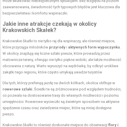
może skutkować niebezpiecznymi sytuacjami. Bez względu na poziom
zaawansowania, świadomość tych typowych błędów jest kluczowa dla
bezpieczeństwa i komfortu wspinaczki.
Jakie inne atrakcje czekają w okolicy
Krakowskich Skałek?
Krakowskie Skałki to nie tylko raj dla wspinaczy, ale również miejsce,
które przyciąga miłośników
przyrody
i
aktywnych form wypoczynku
.
W okolicy znajdują się liczne szlaki piesze, które prowadzą przez
malownicze tereny, oferując nie tylko piękne widoki, ale także możliwość
obcowania z naturą. Warto wyruszyć na wędrówkę, by odkryć urokliwe
zakątki tego regionu, które często umykają uwadze turystów.
Dla tych, którzy preferują jazdę na dwóch kółkach, okolica obfituje w
rowerowe szlaki
. Ścieżki te są zróżnicowane pod względem trudności,
co pozwala na dostosowanie trasy do własnych możliwości i poziomu
umiejętności. Rowerowe wycieczki są świetnym sposobem na aktywne
spędzenie czasu oraz zwiedzenie miejsc, które są mniej dostępne
pieszo.
Krakowskie Skałki to również doskonałe miejsce do obserwacji
flory i