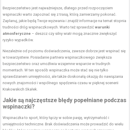
Bezpieczeństwo jest najważniejsze, dlatego przed rozpoczęciem
wspinaczki warto zapoznać się z trasą, którą zamierzamy pokonać.
Zaplanuj, jakie będą Twoje wyzwania i znajdź informacje na temat stopnia
trudności dróg wspinaczkowych. Warto też sprawdzić
warunki
atmosferyczne
– deszcz czy silny wiatr mogą znacznie zwiększyć
ryzyko wypadków.
Niezależnie od poziomu doświadczenia, zawsze dobrze jest wspinać się
w towarzystwie. Posiadanie partnera wspinaczkowego zwiększa
bezpieczeństwo oraz umożliwia wzajemne wsparcie w trudnych
momentach. W ten sposób wspinaczka może stać się nie tylko
sprawdzianem umiejętności, ale także doskonałą okazją do nawiązania
nowych znajomości i wspólnego spędzenia czasu w pięknej scenerii
Krakowskich Skałek.
Jakie są najczęstsze
błędy
popełniane podczas
wspinaczki?
Wspinaczka to sport, który łączy w sobie pasję, wytrzymałość i
umiejętności techniczne. Brak doświadczenia może prowadzić do wielu