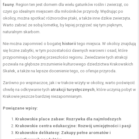
fauny
. Region ten jest domem dla wielu gatunków roślin i zwierząt, co
czyni go idealnym miejscem dla miłośników przyrody. Wędrując po
okolicy, można spotkać różnorodne ptaki, a także inne dzikie zwierzęta.
Warto zabrać ze sobą lornetkę, by lepiej przyjrzeć się tym pięknym,
naturalnym skarbom.
Nie można zapomnieć o bogatej
historii
tego miejsca. W okolicy znajdują
się liczne zabytki, w tym pozostałości dawnych warowni i osad, które
przypominają o bogatej przeszłości regionu. Zwiedzanie tych atrakcji
pozwala na głębsze zrozumienie kulturowego dziedzictwa Krakowskich
Skałek, a także na lepsze docenienie tego, co oferuje przyroda.
Zarówno po wspinaczce, jak i w trakcie wizyty w okolicy, warto poświęcić
chwilę na odkrywanie tych
atrakcji turystycznych
, które uczynią pobyt w
Krakowie jeszcze bardziej niezapomnianym.
Powiązane wpisy:
Krakowskie place zabaw: Rozrywka dla najmłodszych
Krakowskie centra edukacyjne: Rozwój umiejętności i pasji
Krakowskie delikatesy: Zakupy pełne aromatów i