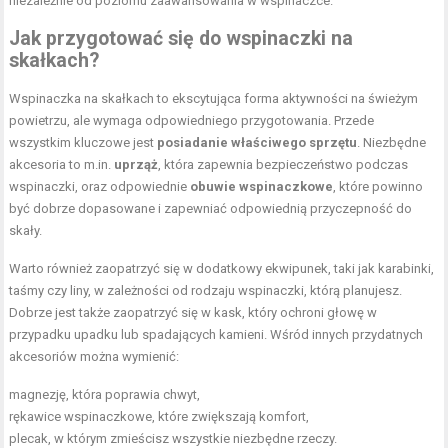
niezależnie od poziomu zaawansowania w wspinaczce.
Jak przygotować się do wspinaczki na
skałkach?
Wspinaczka na skałkach to ekscytująca forma aktywności na świeżym
powietrzu, ale wymaga odpowiedniego przygotowania. Przede
wszystkim kluczowe jest
posiadanie właściwego sprzętu
. Niezbędne
akcesoria to m.in.
uprząż
, która zapewnia bezpieczeństwo podczas
wspinaczki, oraz odpowiednie
obuwie wspinaczkowe
, które powinno
być dobrze dopasowane i zapewniać odpowiednią przyczepność do
skały.
Warto również zaopatrzyć się w dodatkowy ekwipunek, taki jak karabinki,
taśmy czy liny, w zależności od rodzaju wspinaczki, którą planujesz.
Dobrze jest także zaopatrzyć się w kask, który ochroni głowę w
przypadku upadku lub spadających kamieni. Wśród innych przydatnych
akcesoriów można wymienić:
magnezję, która poprawia chwyt,
rękawice wspinaczkowe, które zwiększają komfort,
plecak, w którym zmieścisz wszystkie niezbędne rzeczy.