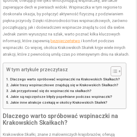
sportów, oferujący nie tylko emocjonującą wspinaczkę, ale także
zapierające dech w piersiach widoki. Wspinaczka w tym regionie to
doskonała okazja, by połączyć aktywność fizyczną z podziwianiem
piękna przyrody. Dzięki różnorodności tras wspinaczkowych, zarówno
początkujący, jak i doświadczeni wspinacze znajdą tu coś dla siebie.
Jednak zanim wyruszysz na szlak, warto poznać kilka kluczowych
informacji, które zapewnią
bezpieczeństwo
i komfort podczas
wspinaczki. Co więcej, okolica Krakowskich Skałek kryje wiele innych
atrakcji, które z pewnością umilą czas po intensywnym dniu na skałach.
W tym artykule przeczytasz
Dlaczego warto spróbować wspinaczki na Krakowskich Skałkach?
Jakie trasy wspinaczkowe znajdują się w Krakowskich Skałkach?
Jak przygotować się do wspinaczki na skałkach?
Jakie są najczęstsze błędy popełniane podczas wspinaczki?
Jakie inne atrakcje czekają w okolicy Krakowskich Skałek?
Dlaczego warto spróbować wspinaczki na
Krakowskich Skałkach?
Krakowskie Skałki, znane z malowniczych krajobrazów, oferują