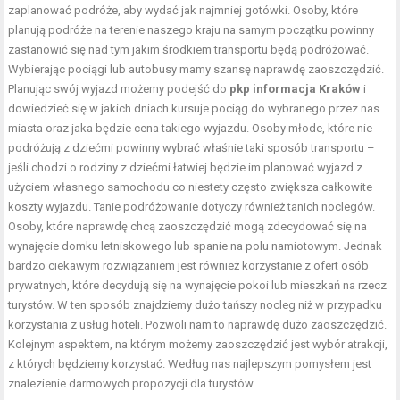
zaplanować podróże, aby wydać jak najmniej gotówki. Osoby, które
planują podróże na terenie naszego kraju na samym początku powinny
zastanowić się nad tym jakim środkiem transportu będą podróżować.
Wybierając pociągi lub autobusy mamy szansę naprawdę zaoszczędzić.
Planując swój wyjazd możemy podejść do
pkp informacja Kraków
i
dowiedzieć się w jakich dniach kursuje pociąg do wybranego przez nas
miasta oraz jaka będzie cena takiego wyjazdu. Osoby młode, które nie
podróżują z dziećmi powinny wybrać właśnie taki sposób transportu –
jeśli chodzi o rodziny z dziećmi łatwiej będzie im planować wyjazd z
użyciem własnego samochodu co niestety często zwiększa całkowite
koszty wyjazdu. Tanie podróżowanie dotyczy również tanich noclegów.
Osoby, które naprawdę chcą zaoszczędzić mogą zdecydować się na
wynajęcie domku letniskowego lub spanie na polu namiotowym. Jednak
bardzo ciekawym rozwiązaniem jest również korzystanie z ofert osób
prywatnych, które decydują się na wynajęcie pokoi lub mieszkań na rzecz
turystów. W ten sposób znajdziemy dużo tańszy nocleg niż w przypadku
korzystania z usług hoteli. Pozwoli nam to naprawdę dużo zaoszczędzić.
Kolejnym aspektem, na którym możemy zaoszczędzić jest wybór atrakcji,
z których będziemy korzystać. Według nas najlepszym pomysłem jest
znalezienie darmowych propozycji dla turystów.