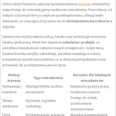
różnorodnym branżom, jakie są reprezentowane w
mieście
, mieszkańcy
mają dostęp do szerokiej gamy możliwości zatrudnienia. Pracodawcy, od
małych rodzinnych firm po większe przedsiębiorstwa, oferują wiele
stanowisk, co znacząco przyczynia się do
zmniejszenia bezrobocia
w
regionie.
Dynamiczny rozwój sektora usług, handlu oraz technologii wzmacnia
lokalny rynek pracy. Wiele firm stawia na
szkolenia i praktyki
, co
umożliwia mieszkańcom nabycie nowych umiejętności. Dzięki temu,
lokalne biznesy nie tylko zatrudniają, ale także inwestują w rozwój
kompetencji swoich pracowników, co w dłuższej perspektywie może
prowadzić do podwyższenia jakości życia.
Rodzaj
Korzyści dla lokalnych
Typy zatrudnienia
biznesu
mieszkańców
Restauracje i
Obsługa klienta, kuchnia,
Elastyczne godziny pracy,
kawiarnie
zarządzanie
możliwości awansu
Dostęp do zniżek,
Sklepy
Sprzedaż, logistyka,
zróżnicowane
detaliczne
marketing
doświadczenie
Firmy
Programowanie, wsparcie
Wysokie wynagrodzenia,