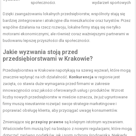
społeczności.
wydarzeń sportowych
Dzięki zaangażowaniu lokalnych przedsiębiorstw, wspólnoty stają się
bardziej zintegrowane i atrakcyjne dla mieszkańców oraz turystów. Przez
wspólne działania na rzecz rozwoju, lokalne firmy stają się nie tylko
motorami ekonomicznymi, ale również coraz ważniejszymi partnerami w
budowaniu lepszej przyszłości dla społeczności.
Jakie wyzwania stoją przed
przedsiębiorstwami w Krakowie?
Przedsiębiorstwa w Krakowie napotykają na szereg wyzwań, które mogą
znacznie wpłynąć na ich działalność.
Konkurencja
w regionie jest
zacięta, co stawia duże wymagania przed firmami w zakresie
innowacyjności oraz jakości oferowanych usług i produktów. Wzrost
liczby nowych przedsiębiorstw w mieście oznacza, że już ugruntowane
firmy muszą nieustannie rozwijać swoje strategie marketingowe i
poprawiać obsługę klienta, aby przyciągać uwagę konsumentów.
Zmieniające się
przepisy prawne
są kolejnym istotnym wyzwaniem.
Właściciele firm muszą być na bieżąco z nowymi regulacjami, które mogą
dotyczyć zarówno podatków, jak i norm ochrony środowiska. Niekiedy