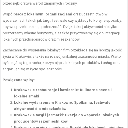
przedsiębiorstwa wśród znajomych i rodziny.
Współpraca z
lokalnymi organizacjami
oraz uczestnictwo w
wydarzeniach takich jak targi, festiwale czy wykłady to kolejne sposoby,
aby wesprzeć lokalną społeczność. Dzięki takiej aktywności nie tylko
poszerzamy własne horyzonty, ale także przyczyniamy się do integracji
lokalnych przedsiębiorców oraz mieszkańców.
Zachęcanie do wspierania lokalnych firm przekłada się na lepszą jakość
życia w Krakowie, a także na rozwój unikalnej tożsamości miasta. Warto
być częścią tego ruchu, korzystając z lokalnych produktów i usług oraz
angażując się w życie społeczności.
Powiązane wpisy:
Krakowskie restauracje i kawiarnie: Kulinarna scena i
lokalne smaki
Lokalne wydarzenia w Krakowie: Spotkania, festiwale i
aktywności dla mieszkańców
Krakowskie targi i jarmarki: Okazja do wsparcia lokalnych
producentów i rzemieślników
Krakowskie projekty naukowe: Przykłady lokalnych inicjatyw