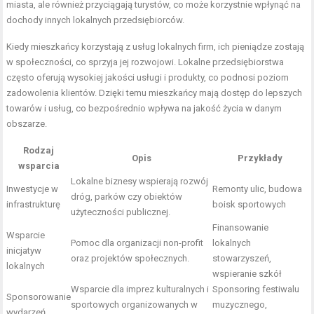
miasta, ale również przyciągają turystów, co może korzystnie wpłynąć na
dochody innych lokalnych przedsiębiorców.
Kiedy mieszkańcy korzystają z usług lokalnych firm, ich pieniądze zostają
w społeczności, co sprzyja jej rozwojowi. Lokalne przedsiębiorstwa
często oferują wysokiej jakości usługi i produkty, co podnosi poziom
zadowolenia klientów. Dzięki temu mieszkańcy mają dostęp do lepszych
towarów i usług, co bezpośrednio wpływa na jakość życia w danym
obszarze.
Rodzaj
Opis
Przykłady
wsparcia
Lokalne biznesy wspierają rozwój
Inwestycje w
Remonty ulic, budowa
dróg, parków czy obiektów
infrastrukturę
boisk sportowych
użyteczności publicznej.
Finansowanie
Wsparcie
Pomoc dla organizacji non-profit
lokalnych
inicjatyw
oraz projektów społecznych.
stowarzyszeń,
lokalnych
wspieranie szkół
Wsparcie dla imprez kulturalnych i
Sponsoring festiwalu
Sponsorowanie
sportowych organizowanych w
muzycznego,
wydarzeń