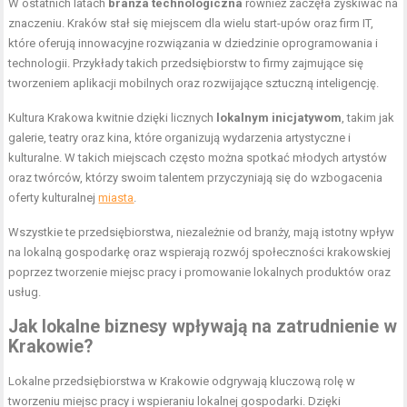
W ostatnich latach
branża technologiczna
również zaczęła zyskiwać na
znaczeniu. Kraków stał się miejscem dla wielu start-upów oraz firm IT,
które oferują innowacyjne rozwiązania w dziedzinie oprogramowania i
technologii. Przykłady takich przedsiębiorstw to firmy zajmujące się
tworzeniem aplikacji mobilnych oraz rozwijające sztuczną inteligencję.
Kultura Krakowa kwitnie dzięki licznych
lokalnym inicjatywom
, takim jak
galerie, teatry oraz kina, które organizują wydarzenia artystyczne i
kulturalne. W takich miejscach często można spotkać młodych artystów
oraz twórców, którzy swoim talentem przyczyniają się do wzbogacenia
oferty kulturalnej
miasta
.
Wszystkie te przedsiębiorstwa, niezależnie od branży, mają istotny wpływ
na lokalną gospodarkę oraz wspierają rozwój społeczności krakowskiej
poprzez tworzenie miejsc pracy i promowanie lokalnych produktów oraz
usług.
Jak lokalne biznesy wpływają na zatrudnienie w
Krakowie?
Lokalne przedsiębiorstwa w Krakowie odgrywają kluczową rolę w
tworzeniu miejsc pracy i wspieraniu lokalnej gospodarki. Dzięki