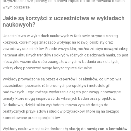
przyszłość naszej planety, co stanowi impuls do podejmowania działań
w tym obszarze.
Jakie są korzyści z uczestnictwa w wykładach
naukowych?
Uczestnictwo w wykładach naukowych w Krakowie przynosi szereg
korzyści, które mogą znacząco wpłynąć na rozwój osobisty oraz
zawodowy uczestników. Przede wszystkim, można zdobyć
nową wiedzę
na temat aktualnych trendów i odkryć w różnych dziedzinach nauki, co jest
niezwykle ważne dla osób zaangażowanych w badania oraz dla tych,
którzy chcą poszerzyć swoje horyzonty intelektualne.
Wykłady prowadzone są przez
ekspertów i praktyków
, co umożliwia
uczestnikom poznanie różnorodnych perspektyw i metodologii
badawczych. Tego rodzaju wydarzenia często poruszają innowacyjne
tematy, które mogą inspirować do własnych badań oraz projektów.
Dodatkowo, dzięki takim wykładom, można zyskać dostęp do
praktycznych przykładów i studiów przypadków, które są na bieżąco
komentowane przez specjalistów.
Wykłady naukowe są także doskonałą okazją do
nawiązania kontaktów