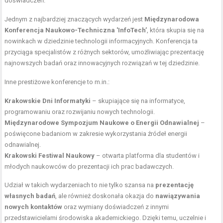
doświadczeń.
Jednym z najbardziej znaczących wydarzeń jest
Międzynarodowa
Konferencja Naukowo-Techniczna 'InfoTech’
, która skupia się na
nowinkach w dziedzinie technologii informacyjnych. Konferencja ta
przyciąga specjalistów z różnych sektorów, umożliwiając prezentację
najnowszych badań oraz innowacyjnych rozwiązań w tej dziedzinie.
Inne prestiżowe konferencje to m.in.:
Krakowskie Dni Informatyki
– skupiające się na informatyce,
programowaniu oraz rozwijaniu nowych technologii.
Międzynarodowe Sympozjum Naukowe o Energii Odnawialnej
–
poświęcone badaniom w zakresie wykorzystania źródeł energii
odnawialnej.
Krakowski Festiwal Naukowy
– otwarta platforma dla studentów i
młodych naukowców do prezentacji ich prac badawczych.
Udział w takich wydarzeniach to nie tylko szansa na
prezentację
własnych badań
, ale również doskonała okazja do
nawiązywania
nowych kontaktów
oraz wymiany doświadczeń z innymi
przedstawicielami środowiska akademickiego. Dzięki temu, uczelnie i