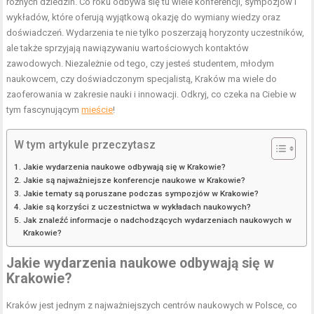
różnych dziedzin. Co roku odbywa się tu wiele konferencji, sympozjów i
wykładów, które oferują wyjątkową okazję do wymiany wiedzy oraz
doświadczeń. Wydarzenia te nie tylko poszerzają horyzonty uczestników,
ale także sprzyjają nawiązywaniu wartościowych kontaktów
zawodowych. Niezależnie od tego, czy jesteś studentem, młodym
naukowcem, czy doświadczonym specjalistą, Kraków ma wiele do
zaoferowania w zakresie nauki i innowacji. Odkryj, co czeka na Ciebie w
tym fascynującym
mieście
!
W tym artykule przeczytasz
Jakie wydarzenia naukowe odbywają się w Krakowie?
Jakie są najważniejsze konferencje naukowe w Krakowie?
Jakie tematy są poruszane podczas sympozjów w Krakowie?
Jakie są korzyści z uczestnictwa w wykładach naukowych?
Jak znaleźć informacje o nadchodzących wydarzeniach naukowych w
Krakowie?
Jakie wydarzenia naukowe odbywają się w
Krakowie?
Kraków jest jednym z najważniejszych centrów naukowych w Polsce, co