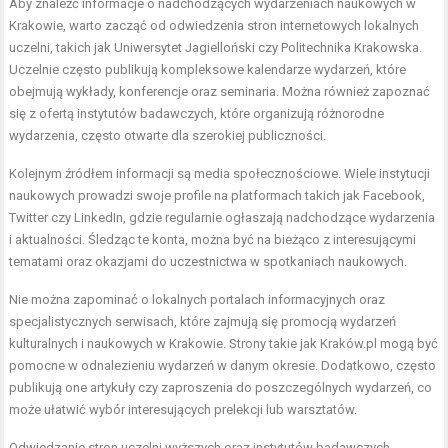
Aby znaleźć informacje o nadchodzących wydarzeniach naukowych w
Krakowie, warto zacząć od odwiedzenia stron internetowych lokalnych
uczelni, takich jak Uniwersytet Jagielloński czy Politechnika Krakowska.
Uczelnie często publikują kompleksowe kalendarze wydarzeń, które
obejmują wykłady, konferencje oraz seminaria. Można również zapoznać
się z ofertą instytutów badawczych, które organizują różnorodne
wydarzenia, często otwarte dla szerokiej publiczności.
Kolejnym źródłem informacji są media społecznościowe. Wiele instytucji
naukowych prowadzi swoje profile na platformach takich jak Facebook,
Twitter czy LinkedIn, gdzie regularnie ogłaszają nadchodzące wydarzenia
i aktualności. Śledząc te konta, można być na bieżąco z interesującymi
tematami oraz okazjami do uczestnictwa w spotkaniach naukowych.
Nie można zapominać o lokalnych portalach informacyjnych oraz
specjalistycznych serwisach, które zajmują się promocją wydarzeń
kulturalnych i naukowych w Krakowie. Strony takie jak Kraków.pl mogą być
pomocne w odnalezieniu wydarzeń w danym okresie. Dodatkowo, często
publikują one artykuły czy zaproszenia do poszczególnych wydarzeń, co
może ułatwić wybór interesujących prelekcji lub warsztatów.
Odwiedzanie stron uczelni wyższych oraz instytutów badawczych.