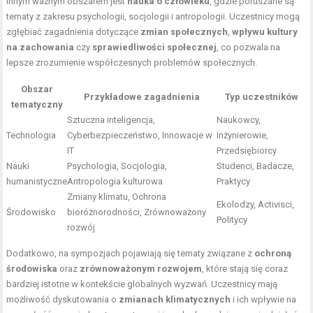
Innym ważnym obszarem jest
nauka o człowieku
, gdzie poruszane są
tematy z zakresu psychologii, socjologii i antropologii. Uczestnicy mogą
zgłębiać zagadnienia dotyczące
zmian społecznych
,
wpływu kultury
na zachowania
czy
sprawiedliwości społecznej
, co pozwala na
lepsze zrozumienie współczesnych problemów społecznych.
Obszar
Przykładowe zagadnienia
Typ uczestników
tematyczny
Sztuczna inteligencja,
Naukowcy,
Technologia
Cyberbezpieczeństwo, Innowacje w
Inżynierowie,
IT
Przedsiębiorcy
Nauki
Psychologia, Socjologia,
Studenci, Badacze,
humanistyczne
Antropologia kulturowa
Praktycy
Zmiany klimatu, Ochrona
Ekolodzy, Activisci,
Środowisko
bioróżnorodności, Zrównoważony
Politycy
rozwój
Dodatkowo, na sympozjach pojawiają się tematy związane z
ochroną
środowiska
oraz
zrównoważonym rozwojem
, które stają się coraz
bardziej istotne w kontekście globalnych wyzwań. Uczestnicy mają
możliwość dyskutowania o
zmianach klimatycznych
i ich wpływie na