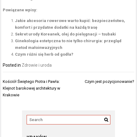
Powiązane wpisy:
Jakie akcesoria rowerowe warto kupić: bezpieczeństwo,
komfort i przydatne dodatki na każdą trasę
Sekret urody Koreanek, olej do pielęgnacji – tsubaki
Ginekologia estetyczna to nie tylko chirurgia: przegląd
metod małoinwazyjnych
Czym różni się herb od godła?
Posted in
Zdrowie i uroda
Nawigacja
Kościół Świętego Piotra i Pawła:
Czym jest pozycjonowanie?
wpisu
Klejnot barokowej architektury w
Krakowie