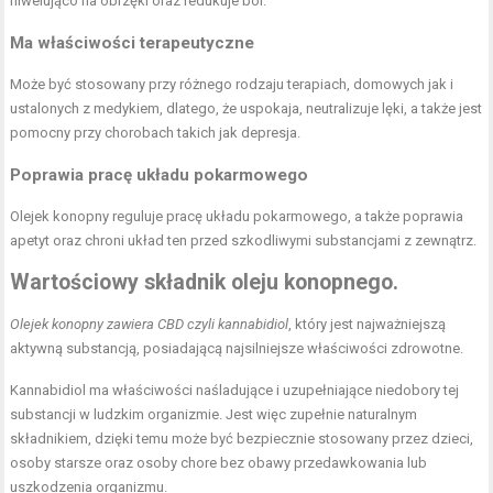
niwelująco na obrzęki oraz redukuje ból.
Ma właściwości terapeutyczne
Może być stosowany przy różnego rodzaju terapiach, domowych jak i
ustalonych z medykiem, dlatego, że uspokaja, neutralizuje lęki, a także jest
pomocny przy chorobach takich jak depresja.
Poprawia pracę układu pokarmowego
Olejek konopny reguluje pracę układu pokarmowego, a także poprawia
apetyt oraz chroni układ ten przed szkodliwymi substancjami z zewnątrz.
Wartościowy składnik oleju konopnego.
Olejek konopny zawiera CBD czyli kannabidiol
, który jest najważniejszą
aktywną substancją, posiadającą najsilniejsze właściwości zdrowotne.
Kannabidiol ma właściwości naśladujące i uzupełniające niedobory tej
substancji w ludzkim organizmie. Jest więc zupełnie naturalnym
składnikiem, dzięki temu może być bezpiecznie stosowany przez dzieci,
osoby starsze oraz osoby chore bez obawy przedawkowania lub
uszkodzenia organizmu.