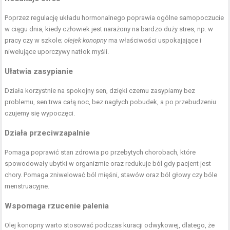
Poprzez regulację układu hormonalnego poprawia ogólne samopoczucie
w ciągu dnia, kiedy człowiek jest narażony na bardzo duży stres, np. w
pracy czy w szkole;
olejek konopny
ma właściwości uspokajające i
niwelujące uporczywy natłok myśli.
Ułatwia zasypianie
Działa korzystnie na spokojny sen, dzięki czemu zasypiamy bez
problemu, sen trwa całą noc, bez nagłych pobudek, a po przebudzeniu
czujemy się wypoczęci.
Działa przeciwzapalnie
Pomaga poprawić stan zdrowia po przebytych chorobach, które
spowodowały ubytki w organizmie oraz redukuje ból gdy pacjent jest
chory. Pomaga zniwelować ból mięśni, stawów oraz ból głowy czy bóle
menstruacyjne.
Wspomaga rzucenie palenia
Olej konopny warto stosować podczas kuracji odwykowej, dlatego, że