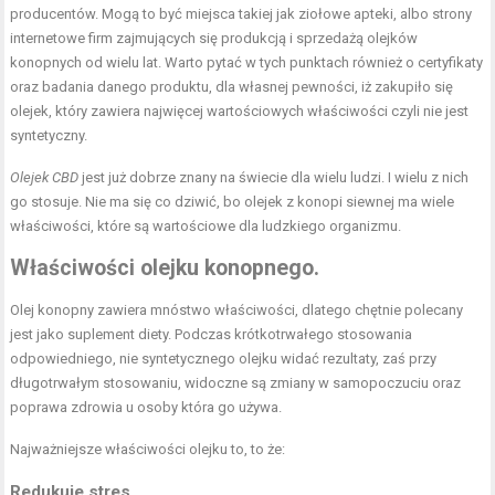
producentów. Mogą to być miejsca takiej jak ziołowe apteki, albo strony
internetowe firm zajmujących się produkcją i sprzedażą olejków
konopnych od wielu lat. Warto pytać w tych punktach również o certyfikaty
oraz badania danego produktu, dla własnej pewności, iż zakupiło się
olejek, który zawiera najwięcej wartościowych właściwości czyli nie jest
syntetyczny.
Olejek CBD
jest już dobrze znany na świecie dla wielu ludzi. I wielu z nich
go stosuje. Nie ma się co dziwić, bo olejek z konopi siewnej ma wiele
właściwości, które są wartościowe dla ludzkiego organizmu.
Właściwości olejku konopnego.
Olej konopny zawiera mnóstwo właściwości, dlatego chętnie polecany
jest jako suplement diety. Podczas krótkotrwałego stosowania
odpowiedniego, nie syntetycznego olejku widać rezultaty, zaś przy
długotrwałym stosowaniu, widoczne są zmiany w samopoczuciu oraz
poprawa zdrowia u osoby która go używa.
Najważniejsze właściwości olejku to, to że:
Redukuje stres