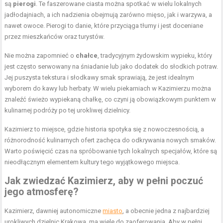
są
pierogi
. Te faszerowane ciasta można spotkać w wielu lokalnych
jadłodajniach, a ich nadzienia obejmują zarówno mięso, jak i warzywa, a
nawet owoce. Pierogi to danie, które przyciąga tłumy i jest doceniane
przez mieszkańców oraz turystów.
Nie można zapomnieć o
chałce
, tradycyjnym żydowskim wypieku, który
jest często serwowany na śniadanie lub jako dodatek do słodkich potraw.
Jej puszysta tekstura i słodkawy smak sprawiają, że jest idealnym
wyborem do kawy lub herbaty. W wielu piekarniach w Kazimierzu można
znaleźć świeżo wypiekaną chałkę, co czyni ją obowiązkowym punktem w
kulinarnej podróży po tej urokliwej dzielnicy.
Kazimierz to miejsce, gdzie historia spotyka się z nowoczesnością, a
różnorodność kulinarnych ofert zachęca do odkrywania nowych smaków.
Warto poświęcić czas na spróbowanie tych lokalnych specjałów, które są
nieodłącznym elementem kultury tego wyjątkowego miejsca.
Jak zwiedzać Kazimierz, aby w pełni poczuć
jego atmosferę?
Kazimierz, dawniej autonomiczne
miasto
, a obecnie jedna z najbardziej
urokliwych dzielnic Krakowa, ma wiele do zaoferowania. Aby w pełni