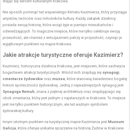
stając się sercem kulturalnym Krakowa.
Nie sposób pominąć też wspaniałego klimatu Kazimierza, który przyciąga
artystów, twórców oraz miłośników kultury. Każdy zakątek dzielnicy
posiada swoją historię, która wciąż żyje w pamięci mieszkańców i
odwiedzających. To magiczne miejsce, które nie tylko celebruje swoją
przeszłość, ale również z entuzjazmem patrzy w przyszłość, czyniąc je
wyjątkowym punktem na mapie Krakowa.
Jakie atrakcje turystyczne oferuje Kazimierz?
Kazimierz, historyczna dzielnica Krakowa, jest miejscem, które zachwyca
bogactwem atrakcji turystycznych. Wśród nich znajdują się
synagogi
,
cmentarze żydowskie
oraz
muzea
, które stanowią świadectwo bogatej
historii społeczności żydowskiej. Jedną z najważniejszych synagog jest
Synagoga Remuh
, znana z pięknej architektury oraz znajdującego się
obok cmentarza, który jest jednym z najstarszych w Krakowie. To miejsce
jest nie tylko punktem historycznym, ale też ważnym symbolem
żydowskiej kultury.
Innym istotnym punktem na turystycznej mapie Kazimierza jest
Muzeum
Galicja
, które oferuje unikalne spojrzenie na historię Żydów w Krakowie