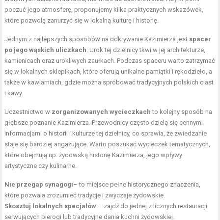
poczuć jego atmosferę, proponujemy kilka praktycznych wskazówek,
które pozwolą zanurzyć się w lokalną kulturę i historię.
Jednym z najlepszych sposobów na odkrywanie Kazimierza jest
spacer
po jego wąskich uliczkach
. Urok tej dzielnicy tkwi w jej architekturze,
kamienicach oraz urokliwych zaułkach. Podczas spaceru warto zatrzymać
się w lokalnych sklepikach, które oferują unikalne pamiątki i rękodzieło, a
także w kawiarniach, gdzie można spróbować tradycyjnych polskich ciast
i kawy.
Uczestnictwo w
zorganizowanych wycieczkach
to kolejny sposób na
głębsze poznanie Kazimierza. Przewodnicy często dzielą się cennymi
informacjami o historii i kulturze tej dzielnicy, co sprawia, że zwiedzanie
staje się bardziej angażujące. Warto poszukać wycieczek tematycznych,
które obejmują np. żydowską historię Kazimierza, jego wpływy
artystyczne czy kulinarne.
Nie przegap synagogi
– to miejsce pełne historycznego znaczenia,
które pozwala zrozumieć tradycje i zwyczaje żydowskie.
Skosztuj lokalnych specjałów
– zajdź do jednej z licznych restauracji
serwujących pierogi lub tradycyjne dania kuchni żydowskiej.