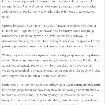
który odbywa się co roku i gromadzi miłośników kultury oraz sztuki z
całego świata. Festiwal ten jest doskonałą okazją do odkrycia tradycji
żydowskich, przez koncerty, wykłady, pokazy filmowe oraz wystawy
sztuki.
Oprócz festiwalu, Kazimierz ma do zaoferowania wiele innych atrakcji
kulturalnych. Regularnie organizowane są
koncerty
, które obejmują
różnorodne gatunki muzyczne, od jazzu po muzykę ludową. To
doskonałe miejsce, by posłuchać lokalnych artystów i zespołów, którzy
prezentują swoje umiejętności w klimatycznych kawiarniach i klubach.
Wielką rolę w życiu kulturalnym Kazimierza odgrywają również
wystawy
sztuki. Galerie i muzea często goszczą artystów zarówno z Polski, jak i z
zagranicy, co sprzyja różnorodnym formom ekspresji artystycznej.
Wystawy te są idealną okazją, by poznać osiągnięcia lokalnych twórców
oraz aktywności w dziedzinie sztuk wizualnych.
Dodatkowo, na terenie Kazimierza odbywają się
warsztaty artystyczne
,
które zachęcają mieszkańców i turystów do aktywnego uczestnictwa w
twórczości artystycznej. Uczestnicy mogą spróbować swoich sił w
różnych dziedzinach, takich jak malarstwo, garncarstwo czy rękodzieło,