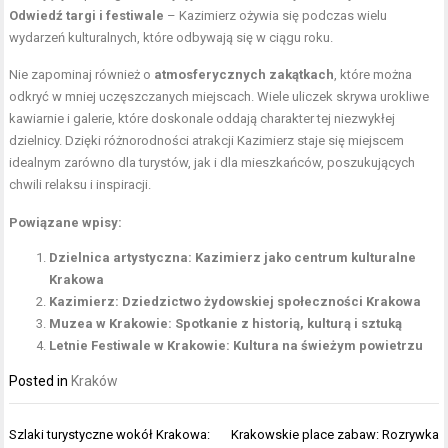
Odwiedź targi i festiwale
– Kazimierz ożywia się podczas wielu
wydarzeń kulturalnych, które odbywają się w ciągu roku.
Nie zapominaj również o
atmosferycznych zakątkach
, które można
odkryć w mniej uczęszczanych miejscach. Wiele uliczek skrywa urokliwe
kawiarnie i galerie, które doskonale oddają charakter tej niezwykłej
dzielnicy. Dzięki różnorodności atrakcji Kazimierz staje się miejscem
idealnym zarówno dla turystów, jak i dla mieszkańców, poszukujących
chwili relaksu i inspiracji.
Powiązane wpisy:
Dzielnica artystyczna: Kazimierz jako centrum kulturalne
Krakowa
Kazimierz: Dziedzictwo żydowskiej społeczności Krakowa
Muzea w Krakowie: Spotkanie z historią, kulturą i sztuką
Letnie Festiwale w Krakowie: Kultura na świeżym powietrzu
Posted in
Kraków
Nawigacja
Szlaki turystyczne wokół Krakowa:
Krakowskie place zabaw: Rozrywka