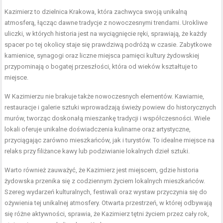
Kazimierz to dzielnica Krakowa, która zachwyca swoją unikalną
atmosferą, łącząc dawne tradycje z nowoczesnymi trendami. Urokliwe
uliczki, w których historia jest na wyciągnięcie ręki, sprawiają, że każdy
spacer po tej okolicy staje się prawdziwą podróżą w czasie. Zabytkowe
kamienice, synagogi oraz liczne miejsca pamięci kultury żydowskiej
przypominają o bogatej przeszłości, która od wieków kształtuje to
miejsce.
W Kazimierzu nie brakuje także nowoczesnych elementów. Kawiarnie,
restauracje i galerie sztuki wprowadzają świeży powiew do historycznych
murów, tworząc doskonałą mieszankę tradycji i współczesności. Wiele
lokali oferuje unikalne doświadczenia kulinarne oraz artystyczne,
przyciągając zarówno mieszkańców, jak i turystów. To idealne miejsce na
relaks przy filiżance kawy lub podziwianie lokalnych dzieł sztuki.
Warto również zauważyć, że Kazimierz jest miejscem, gdzie historia
żydowska przenika się z codziennym życiem lokalnych mieszkańców.
Szereg wydarzeń kulturalnych, festiwali oraz wystaw przyczynia się do
ożywienia tej unikalnej atmosfery. Otwarta przestrzeń, w której odbywają
się różne aktywności, sprawia, że Kazimierz tętni życiem przez cały rok,