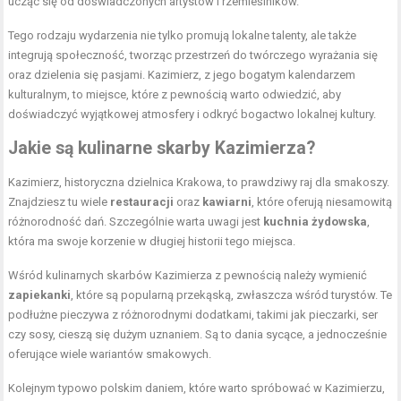
ucząc się od doświadczonych artystów i rzemieślników.
Tego rodzaju wydarzenia nie tylko promują lokalne talenty, ale także
integrują społeczność, tworząc przestrzeń do twórczego wyrażania się
oraz dzielenia się pasjami. Kazimierz, z jego bogatym kalendarzem
kulturalnym, to miejsce, które z pewnością warto odwiedzić, aby
doświadczyć wyjątkowej atmosfery i odkryć bogactwo lokalnej kultury.
Jakie są kulinarne skarby Kazimierza?
Kazimierz, historyczna dzielnica Krakowa, to prawdziwy raj dla smakoszy.
Znajdziesz tu wiele
restauracji
oraz
kawiarni
, które oferują niesamowitą
różnorodność dań. Szczególnie warta uwagi jest
kuchnia żydowska
,
która ma swoje korzenie w długiej historii tego miejsca.
Wśród kulinarnych skarbów Kazimierza z pewnością należy wymienić
zapiekanki
, które są popularną przekąską, zwłaszcza wśród turystów. Te
podłużne pieczywa z różnorodnymi dodatkami, takimi jak pieczarki, ser
czy sosy, cieszą się dużym uznaniem. Są to dania sycące, a jednocześnie
oferujące wiele wariantów smakowych.
Kolejnym typowo polskim daniem, które warto spróbować w Kazimierzu,