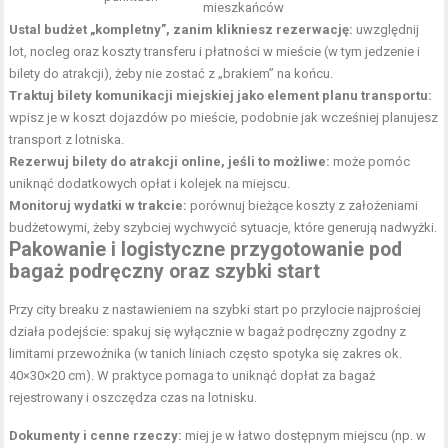
mieszkańców
Ustal budżet „kompletny”, zanim klikniesz rezerwację:
uwzględnij
lot, nocleg oraz koszty transferu i płatności w mieście (w tym jedzenie i
bilety do atrakcji), żeby nie zostać z „brakiem” na końcu.
Traktuj bilety komunikacji miejskiej jako element planu transportu:
wpisz je w koszt dojazdów po mieście, podobnie jak wcześniej planujesz
transport z lotniska.
Rezerwuj bilety do atrakcji online, jeśli to możliwe:
może pomóc
uniknąć dodatkowych opłat i kolejek na miejscu.
Monitoruj wydatki w trakcie:
porównuj bieżące koszty z założeniami
budżetowymi, żeby szybciej wychwycić sytuacje, które generują nadwyżki.
Pakowanie i logistyczne przygotowanie pod
bagaż podręczny oraz szybki start
Przy city breaku z nastawieniem na szybki start po przylocie najprościej
działa podejście: spakuj się wyłącznie w bagaż podręczny zgodny z
limitami przewoźnika (w tanich liniach często spotyka się zakres ok.
40×30×20 cm). W praktyce pomaga to uniknąć dopłat za bagaż
rejestrowany i oszczędza czas na lotnisku.
Dokumenty i cenne rzeczy:
miej je w łatwo dostępnym miejscu (np. w