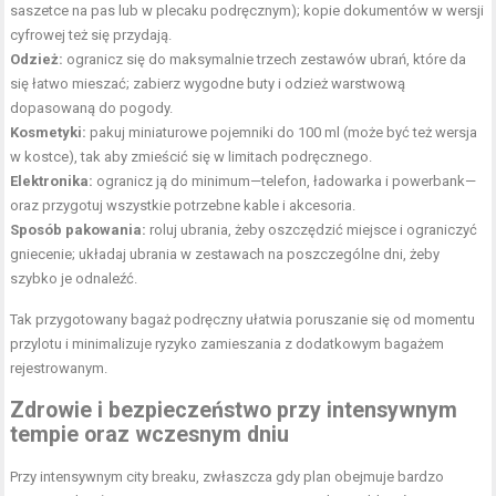
saszetce na pas lub w plecaku podręcznym); kopie dokumentów w wersji
cyfrowej też się przydają.
Odzież:
ogranicz się do maksymalnie trzech zestawów ubrań, które da
się łatwo mieszać; zabierz wygodne buty i odzież warstwową
dopasowaną do pogody.
Kosmetyki:
pakuj miniaturowe pojemniki do 100 ml (może być też wersja
w kostce), tak aby zmieścić się w limitach podręcznego.
Elektronika:
ogranicz ją do minimum—telefon, ładowarka i powerbank—
oraz przygotuj wszystkie potrzebne kable i akcesoria.
Sposób pakowania:
roluj ubrania, żeby oszczędzić miejsce i ograniczyć
gniecenie; układaj ubrania w zestawach na poszczególne dni, żeby
szybko je odnaleźć.
Tak przygotowany bagaż podręczny ułatwia poruszanie się od momentu
przylotu i minimalizuje ryzyko zamieszania z dodatkowym bagażem
rejestrowanym.
Zdrowie i bezpieczeństwo przy intensywnym
tempie oraz wczesnym dniu
Przy intensywnym city breaku, zwłaszcza gdy plan obejmuje bardzo