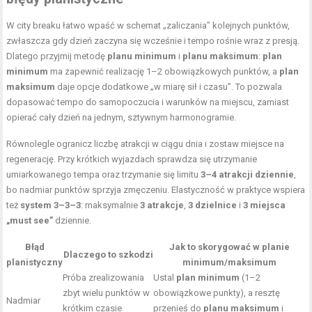
W city breaku łatwo wpaść w schemat „zaliczania” kolejnych punktów,
zwłaszcza gdy dzień zaczyna się wcześnie i tempo rośnie wraz z presją.
Dlatego przyjmij metodę
planu minimum
i
planu maksimum
:
plan
minimum
ma zapewnić realizację 1–2 obowiązkowych punktów, a
plan
maksimum
daje opcje dodatkowe „w miarę sił i czasu”. To pozwala
dopasować tempo do samopoczucia i warunków na miejscu, zamiast
opierać cały dzień na jednym, sztywnym harmonogramie.
Równolegle ogranicz liczbę atrakcji w ciągu dnia i zostaw miejsce na
regenerację. Przy krótkich wyjazdach sprawdza się utrzymanie
umiarkowanego tempa oraz trzymanie się limitu
3–4 atrakcji dziennie
,
bo nadmiar punktów sprzyja zmęczeniu. Elastyczność w praktyce wspiera
też
system 3–3–3
: maksymalnie
3 atrakcje
,
3 dzielnice
i
3 miejsca
„must see”
dziennie.
Błąd
Jak to skorygować w planie
Dlaczego to szkodzi
planistyczny
minimum/maksimum
Próba zrealizowania
Ustal
plan minimum
(1–2
zbyt wielu punktów w
obowiązkowe punkty), a resztę
Nadmiar
krótkim czasie
przenieś do
planu maksimum
i