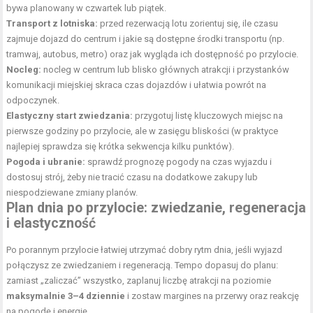
bywa planowany w czwartek lub piątek.
Transport z lotniska:
przed rezerwacją lotu zorientuj się, ile czasu
zajmuje dojazd do centrum i jakie są dostępne środki transportu (np.
tramwaj, autobus, metro) oraz jak wygląda ich dostępność po przylocie.
Nocleg:
nocleg w centrum lub blisko głównych atrakcji i przystanków
komunikacji miejskiej skraca czas dojazdów i ułatwia powrót na
odpoczynek.
Elastyczny start zwiedzania:
przygotuj listę kluczowych miejsc na
pierwsze godziny po przylocie, ale w zasięgu bliskości (w praktyce
najlepiej sprawdza się krótka sekwencja kilku punktów).
Pogoda i ubranie:
sprawdź prognozę pogody na czas wyjazdu i
dostosuj strój, żeby nie tracić czasu na dodatkowe zakupy lub
niespodziewane zmiany planów.
Plan dnia po przylocie: zwiedzanie, regeneracja
i elastyczność
Po porannym przylocie łatwiej utrzymać dobry rytm dnia, jeśli wyjazd
połączysz ze zwiedzaniem i regeneracją. Tempo dopasuj do planu:
zamiast „zaliczać” wszystko, zaplanuj liczbę atrakcji na poziomie
maksymalnie 3–4 dziennie
i zostaw margines na przerwy oraz reakcję
na pogodę i energię.