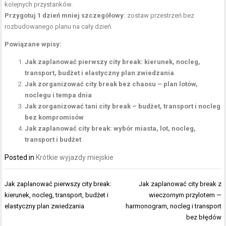
kolejnych przystanków.
Przygotuj 1 dzień mniej szczegółowy:
zostaw przestrzeń bez
rozbudowanego planu na cały dzień.
Powiązane wpisy:
Jak zaplanować pierwszy city break: kierunek, nocleg,
transport, budżet i elastyczny plan zwiedzania
Jak zorganizować city break bez chaosu – plan lotów,
noclegu i tempa dnia
Jak zorganizować tani city break – budżet, transport i nocleg
bez kompromisów
Jak zaplanować city break: wybór miasta, lot, nocleg,
transport i budżet
Posted in
Krótkie wyjazdy miejskie
Nawigacja
Jak zaplanować pierwszy city break:
Jak zaplanować city break z
wpisu
kierunek, nocleg, transport, budżet i
wieczornym przylotem —
elastyczny plan zwiedzania
harmonogram, nocleg i transport
bez błędów