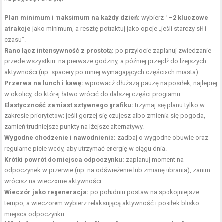
Plan minimum i maksimum na każdy dzień:
wybierz
1–2 kluczowe
atrakcje
jako minimum, a resztę potraktuj jako opcje „jeśli starczy sił i
czasu”.
Rano łącz intensywność z prostotą:
po przylocie zaplanuj zwiedzanie
przede wszystkim na pierwsze godziny, a później przejdź do lżejszych
aktywności (np. spacery po mniej wymagających częściach miasta).
Przerwa na lunch i kawę:
wprowadź dłuższą pauzę na posiłek, najlepiej
w okolicy, do której łatwo wrócić do dalszej części programu.
Elastyczność zamiast sztywnego grafiku:
trzymaj się planu tylko w
zakresie priorytetów; jeśli gorzej się czujesz albo zmienia się pogoda,
zamień trudniejsze punkty na lżejsze alternatywy.
Wygodne chodzenie i nawodnienie:
zadbaj o wygodne obuwie oraz
regularne picie wody, aby utrzymać energię w ciągu dnia.
Krótki powrót do miejsca odpoczynku:
zaplanuj moment na
odpoczynek w przerwie (np. na odświeżenie lub zmianę ubrania), zanim
wrócisz na wieczorne aktywności.
Wieczór jako regeneracja:
po południu postaw na spokojniejsze
tempo, a wieczorem wybierz relaksującą aktywność i posiłek blisko
miejsca odpoczynku.