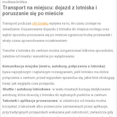
możliwie krótkie.
Transport na miejscu: dojazd z lotniska i
poruszanie się po mieście
Transport podczas
city breaku
wpływa na to, ile czasu zostaje na
zwiedzanie. Dopasowanie dojazdu z lotniska do miejsca noclegu oraz
wybór sposobu poruszania się po mieście ogranicza liczbę przesiadek i
straty czasu spowodowane oczekiwaniem.
Transfer z lotniska do centrum można zorganizować kilkoma sposobami,
zależnie od miasta i warunków po wylądowaniu:
Komunikacja miejska (metro, autobusy, połączenia z lotniska):
bywa najszybszym i najtańszym rozwiązaniem, jeśli lotnisko ma dobre
połączenia z centrum; przed wyjazdem sprawdza się, jakie linie obsługują
trasę i jak wygląda czas przejazdu.
Shuttle / autobusy lotniskowe:
w wielu miastach kursują dedykowane
autobusy, które dowożą z lotniska do wybranych punktów w centrum.
Taksówki i aplikacje przewozowe:
w zależności od miasta można
korzystać z taksówek albo przewozów zamawianych przez aplikacje;
przy tradycyjnych przejazdach wskazana jest ostrożność, zwłaszcza gdy