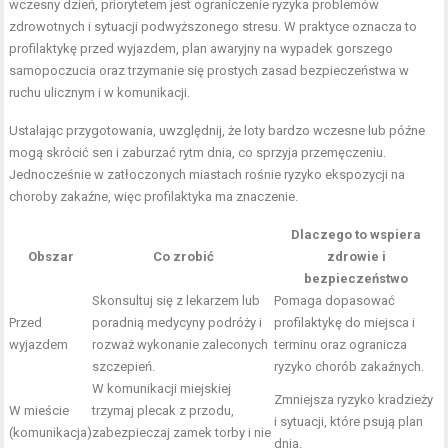
wczesny dzień, priorytetem jest ograniczenie ryzyka problemów
zdrowotnych i sytuacji podwyższonego stresu. W praktyce oznacza to
profilaktykę przed wyjazdem, plan awaryjny na wypadek gorszego
samopoczucia oraz trzymanie się prostych zasad bezpieczeństwa w
ruchu ulicznym i w komunikacji.
Ustalając przygotowania, uwzględnij, że loty bardzo wczesne lub późne
mogą skrócić sen i zaburzać rytm dnia, co sprzyja przemęczeniu.
Jednocześnie w zatłoczonych miastach rośnie ryzyko ekspozycji na
choroby zakaźne, więc profilaktyka ma znaczenie.
Dlaczego to wspiera
Obszar
Co zrobić
zdrowie i
bezpieczeństwo
Skonsultuj się z lekarzem lub
Pomaga dopasować
Przed
poradnią medycyny podróży i
profilaktykę do miejsca i
wyjazdem
rozważ wykonanie zaleconych
terminu oraz ogranicza
szczepień.
ryzyko chorób zakaźnych.
W komunikacji miejskiej
Zmniejsza ryzyko kradzieży
W mieście
trzymaj plecak z przodu,
i sytuacji, które psują plan
(komunikacja)
zabezpieczaj zamek torby i nie
dnia.