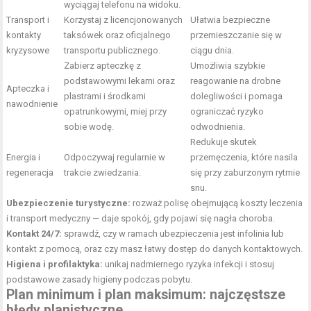
wyciągaj telefonu na widoku.
Transport i
Korzystaj z licencjonowanych
Ułatwia bezpieczne
kontakty
taksówek oraz oficjalnego
przemieszczanie się w
kryzysowe
transportu publicznego.
ciągu dnia.
Zabierz apteczkę z
Umożliwia szybkie
podstawowymi lekami oraz
reagowanie na drobne
Apteczka i
plastrami i środkami
dolegliwości i pomaga
nawodnienie
opatrunkowymi, miej przy
ograniczać ryzyko
sobie wodę.
odwodnienia.
Redukuje skutek
Energia i
Odpoczywaj regularnie w
przemęczenia, które nasila
regeneracja
trakcie zwiedzania.
się przy zaburzonym rytmie
snu.
Ubezpieczenie turystyczne:
rozważ polisę obejmującą koszty leczenia
i transport medyczny — daje spokój, gdy pojawi się nagła choroba.
Kontakt 24/7:
sprawdź, czy w ramach ubezpieczenia jest infolinia lub
kontakt z pomocą, oraz czy masz łatwy dostęp do danych kontaktowych.
Higiena i profilaktyka:
unikaj nadmiernego ryzyka infekcji i stosuj
podstawowe zasady higieny podczas pobytu.
Plan minimum i plan maksimum: najczęstsze
błędy planistyczne