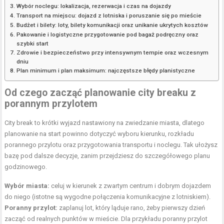
Wybór noclegu: lokalizacja, rezerwacja i czas na dojazdy
Transport na miejscu: dojazd z lotniska i poruszanie się po mieście
Budżet i bilety: loty, bilety komunikacji oraz unikanie ukrytych kosztów
Pakowanie i logistyczne przygotowanie pod bagaż podręczny oraz
szybki start
Zdrowie i bezpieczeństwo przy intensywnym tempie oraz wczesnym
dniu
Plan minimum i plan maksimum: najczęstsze błędy planistyczne
Od czego zacząć
planowanie city breaku
z
porannym przylotem
City break to krótki wyjazd nastawiony na zwiedzanie miasta, dlatego
planowanie na start powinno dotyczyć wyboru kierunku, rozkładu
porannego przylotu oraz przygotowania transportu i noclegu. Tak ułożysz
bazę pod dalsze decyzje, zanim przejdziesz do szczegółowego planu
godzinowego.
Wybór miasta:
celuj w kierunek z zwartym centrum i dobrym dojazdem
do niego (istotne są wygodne połączenia komunikacyjne z lotniskiem).
Poranny przylot:
zaplanuj lot, który ląduje rano, żeby pierwszy dzień
zacząć od realnych punktów w mieście. Dla przykładu poranny przylot