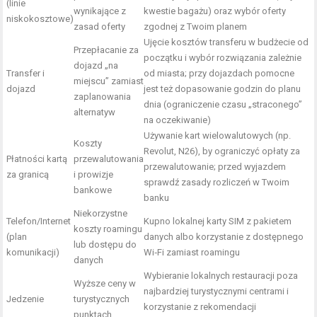
(linie
wynikające z
kwestie bagażu) oraz wybór oferty
niskokosztowe)
zasad oferty
zgodnej z Twoim planem
Ujęcie kosztów transferu w budżecie od
Przepłacanie za
początku i wybór rozwiązania zależnie
dojazd „na
Transfer i
od miasta; przy dojazdach pomocne
miejscu” zamiast
dojazd
jest też dopasowanie godzin do planu
zaplanowania
dnia (ograniczenie czasu „straconego”
alternatyw
na oczekiwanie)
Używanie kart wielowalutowych (np.
Koszty
Revolut, N26), by ograniczyć opłaty za
Płatności kartą
przewalutowania
przewalutowanie; przed wyjazdem
za granicą
i prowizje
sprawdź zasady rozliczeń w Twoim
bankowe
banku
Niekorzystne
Telefon/Internet
Kupno lokalnej karty SIM z pakietem
koszty roamingu
(plan
danych albo korzystanie z dostępnego
lub dostępu do
komunikacji)
Wi‑Fi zamiast roamingu
danych
Wybieranie lokalnych restauracji poza
Wyższe ceny w
najbardziej turystycznymi centrami i
Jedzenie
turystycznych
korzystanie z rekomendacji
punktach