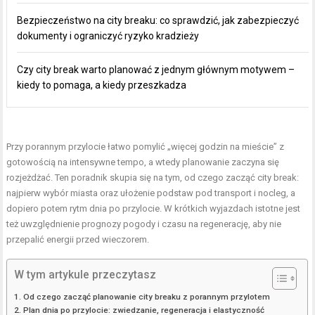
Bezpieczeństwo na city breaku: co sprawdzić, jak zabezpieczyć
dokumenty i ograniczyć ryzyko kradzieży
Czy city break warto planować z jednym głównym motywem –
kiedy to pomaga, a kiedy przeszkadza
Przy porannym przylocie łatwo pomylić „więcej godzin na mieście” z
gotowością na intensywne tempo, a wtedy planowanie zaczyna się
rozjeżdżać. Ten poradnik skupia się na tym, od czego zacząć city break:
najpierw wybór miasta oraz ułożenie podstaw pod transport i nocleg, a
dopiero potem rytm dnia po przylocie. W krótkich wyjazdach istotne jest
też uwzględnienie prognozy pogody i czasu na regenerację, aby nie
przepalić energii przed wieczorem.
W tym artykule przeczytasz
Od czego zacząć planowanie city breaku z porannym przylotem
Plan dnia po przylocie: zwiedzanie, regeneracja i elastyczność