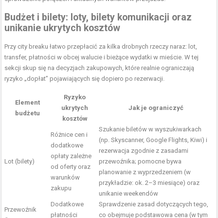
Budżet i bilety: loty, bilety komunikacji oraz
unikanie ukrytych kosztów
Przy city breaku łatwo przepłacić za kilka drobnych rzeczy naraz: lot,
transfer, płatności w obcej walucie i bieżące wydatki w mieście. W tej
sekcji skup się na decyzjach zakupowych, które realnie ograniczają
ryzyko „dopłat” pojawiających się dopiero po rezerwacji.
Ryzyko
Element
ukrytych
Jak je ograniczyć
budżetu
kosztów
Szukanie biletów w wyszukiwarkach
Różnice cen i
(np. Skyscanner, Google Flights, Kiwi) i
dodatkowe
rezerwacja zgodnie z zasadami
opłaty zależne
Lot (bilety)
przewoźnika; pomocne bywa
od oferty oraz
planowanie z wyprzedzeniem (w
warunków
przykładzie: ok. 2–3 miesiące) oraz
zakupu
unikanie weekendów
Dodatkowe
Sprawdzenie zasad dotyczących tego,
Przewoźnik
płatności
co obejmuje podstawowa cena (w tym