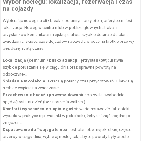
Wybór noclegu: lokalizacja, rezerwacja i czas
na dojazdy
Wybierając nocleg na city break z porannym przylotem, priorytetem jest
lokalizacja. Nocleg w centrum lub w pobliżu głównych atrakcji i
przystanków komunikacji miejskiej ułatwia szybkie dotarcie do planu
zwiedzania, skraca czas dojazdów i pozwala wracać na krótkie przerwy
bez dużej straty czasu.
Lokalizacja (centrum / blisko atrakcji i przystanków):
ułatwia
szybkie poruszanie się w ciągu dnia oraz sprawne powroty na
odpoczynek.
Śniadania w obiekcie:
skracają poranny czas przygotowań i ułatwiają
szybkie wyjście na zwiedzanie.
Przechowanie bagażu po wymeldowaniu:
pozwala swobodnie
spędzić ostatni dzień (bez noszenia walizek).
Komfort i wyposażenie + opinie gości:
warto sprawdzić, jak obiekt
wypada w praktyce (np. warunki w pokojach), żeby uniknąć zbędnego
zmęczenia.
Dopasowanie do Twojego tempa:
jeśli plan obejmuje krótkie, częste
przerwy w ciągu dnia, wybieraj nocleg tak, aby te powroty były proste i