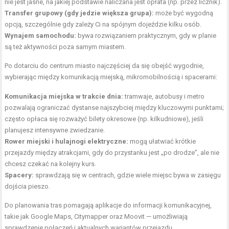
nie jest jasne, na jakiej podstawie naliczana jest opłata (np. przez licznik).
Transfer grupowy (gdy jedzie większa grupa):
może być wygodną
opcją, szczególnie gdy zależy Ci na spójnym dojeździe kilku osób.
Wynajem samochodu:
bywa rozwiązaniem praktycznym, gdy w planie
są też aktywności poza samym miastem.
Po dotarciu do centrum miasto najczęściej da się obejść wygodnie,
wybierając między komunikacją miejską, mikromobilnością i spacerami:
Komunikacja miejska w trakcie dnia:
tramwaje, autobusy i metro
pozwalają ograniczać dystanse najszybciej między kluczowymi punktami;
często opłaca się rozważyć bilety okresowe (np. kilkudniowe), jeśli
planujesz intensywne zwiedzanie.
Rower miejski i hulajnogi elektryczne:
mogą ułatwiać krótkie
przejazdy między atrakcjami, gdy do przystanku jest „po drodze”, ale nie
chcesz czekać na kolejny kurs.
Spacery:
sprawdzają się w centrach, gdzie wiele miejsc bywa w zasięgu
dojścia pieszo.
Do planowania tras pomagają aplikacje do informacji komunikacyjnej,
takie jak Google Maps, Citymapper oraz Moovit — umożliwiają
sprawdzenie połączeń i aktualnych wariantów przejazdu.