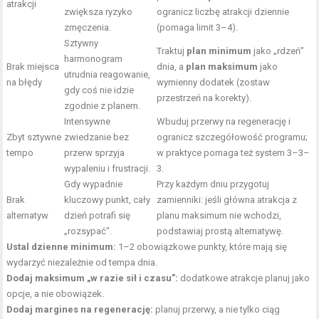
atrakcji
zwiększa ryzyko
ogranicz liczbę atrakcji dziennie
zmęczenia.
(pomaga limit 3–4).
Sztywny
Traktuj
plan minimum
jako „rdzeń”
harmonogram
Brak miejsca
dnia, a
plan maksimum
jako
utrudnia reagowanie,
na błędy
wymienny dodatek (zostaw
gdy coś nie idzie
przestrzeń na korekty).
zgodnie z planem.
Intensywne
Wbuduj przerwy na regenerację i
Zbyt sztywne
zwiedzanie bez
ogranicz szczegółowość programu;
tempo
przerw sprzyja
w praktyce pomaga też system 3–3–
wypaleniu i frustracji.
3.
Gdy wypadnie
Przy każdym dniu przygotuj
Brak
kluczowy punkt, cały
zamienniki: jeśli główna atrakcja z
alternatyw
dzień potrafi się
planu maksimum nie wchodzi,
„rozsypać”.
podstawiaj prostą alternatywę.
Ustal dzienne minimum:
1–2 obowiązkowe punkty, które mają się
wydarzyć niezależnie od tempa dnia.
Dodaj maksimum „w razie sił i czasu”:
dodatkowe atrakcje planuj jako
opcje, a nie obowiązek.
Dodaj margines na regenerację:
planuj przerwy, a nie tylko ciąg