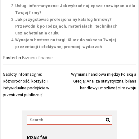
Usługi informatyczne: Jak wybrać najlepsze rozwiązania dla
Twojej firmy?
Jak przygotować profesjonalny katalog firmowy?
Przewodnik po rodzajach, materiałach i technikach
uszlachetniania druku
Wynajem hostess na targi: Klucz do sukcesu Twojej
prezentacji i efektywnej promocji wydarzeń
Posted in
Biznes i finanse
Nawigacja
Gabloty informacyjne:
Wymiana handlowa między Polską a
wpisu
Różnorodność, korzyści i
Grecją: Analiza statystyczna, bilans
indywidualne podejście w
handlowy i możliwości rozwoju
przestrzeni publicznej
KRAKÓW