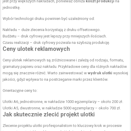
jest przy większych nakładach, ponieważ obniża
koszt produkcji
na
jednostkę.
Wybór technologii druku powinien być uzależniony od:
Nakładu – duże zlecenia korzystają z druku offsetowego.
Budżetu – druk cyfrowy jest lepszy przy mniejszych ilościach.
Czasu realizacji – druk cyfrowy pozwala na szybszą produkcję.
Ceny ulotek reklamowych
Ceny ulotek reklamowych są zróżnicowane i zależą od rodzaju, formatu,
gramatury papieru oraz nakładu. Przykładowe ceny dla różnych nakładów
mogą się znacznie różnić. Warto zainwestować w
wydruk ulotki
wysokiej
jakości, gdyż wpływa to na postrzeganie marki przez klientów.
Orientacyjne ceny to:
Ulotki A6, jednostronne, w nakładzie 1000 egzemplarzy – około 200 zł.
Ulotki A5, dwustronne, w nakładzie 5000 egzemplarzy – około 700 zł.
Jak skutecznie zlecić projekt ulotki
Zlecenie projektu ulotki profesjonalistom to kluczowy krok w procesie