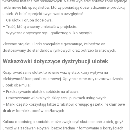
tworzenia materiałów reklamowych. Należy wybierać sprawdzone agencje
reklamowe lub specjalistów, którzy posiadają doświadczenie w produkcji
ulotek. W briefie projektowym warto uwzględnić:
– Cel ulotki i grupa docelowa.
– Treść, którą chcemy umieścić w projekcie.
– Wytyczne dotyczące stylu graficznego i kolorystyki.
Zlecenie projektu ulotki specjaliście gwarantuje, że będzie on
dostosowany do standardów rynkowych oraz potrzeb branżowych.
Wskazówki dotyczące dystrybucji ulotek
Rozprowadzanie ulotek to równie ważny etap, który wpływa na
efektywność kampanii reklamowej. Optymalne metody rozprowadzania
ulotek obejmują:
– Przekazywanie ulotek osobiście na ulicach.
– Umieszczanie w lokalnych sklepach i punktach usługowych.
– Marki często korzystają także z rabatów, oferując
gazetki reklamowe
druk
w formie kuponów zniżkowych.
Kultura osobistego kontaktu może zwiększyć skuteczność ulotek, gdyż
umożliwia zadawanie pytań i bezpośrednie informowanie o korzyściach