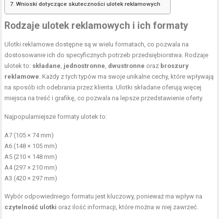
Wnioski dotyczące skuteczności ulotek reklamowych
Rodzaje ulotek reklamowych i ich formaty
Ulotki reklamowe dostępne są w wielu formatach, co pozwala na
dostosowanie ich do specyficznych potrzeb przedsiębiorstwa. Rodzaje
ulotek to:
składane
,
jednostronne
,
dwustronne
oraz
broszury
reklamowe
. Każdy z tych typów ma swoje unikalne cechy, które wpływają
na sposób ich odebrania przez klienta. Ulotki składane oferują więcej
miejsca na treść i grafikę, co pozwala na lepsze przedstawienie oferty.
Najpopularniejsze formaty ulotek to:
A7 (105 × 74 mm)
A6 (148 × 105 mm)
A5 (210 × 148 mm)
A4 (297 × 210 mm)
A3 (420 × 297 mm)
Wybór odpowiedniego formatu jest kluczowy, ponieważ ma wpływ na
czytelność ulotki
oraz ilość informacji, które można w niej zawrzeć.