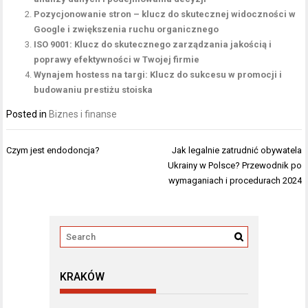
Pozycjonowanie stron – klucz do skutecznej widoczności w
Google i zwiększenia ruchu organicznego
ISO 9001: Klucz do skutecznego zarządzania jakością i
poprawy efektywności w Twojej firmie
Wynajem hostess na targi: Klucz do sukcesu w promocji i
budowaniu prestiżu stoiska
Posted in
Biznes i finanse
Nawigacja
Czym jest endodoncja?
Jak legalnie zatrudnić obywatela
wpisu
Ukrainy w Polsce? Przewodnik po
wymaganiach i procedurach 2024
KRAKÓW