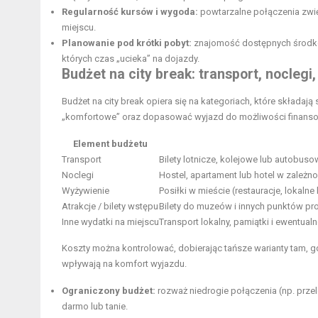
Regularność kursów i wygoda:
powtarzalne połączenia zwię
miejscu.
Planowanie pod krótki pobyt:
znajomość dostępnych środków 
których czas „ucieka” na dojazdy.
Budżet na city break: transport, noclegi, 
Budżet na city break opiera się na kategoriach, które składaj
„komfortowe” oraz dopasować wyjazd do możliwości finans
Element budżetu
Transport
Bilety lotnicze, kolejowe lub autobuso
Noclegi
Hostel, apartament lub hotel w zależ
Wyżywienie
Posiłki w mieście (restauracje, lokaln
Atrakcje / bilety wstępu
Bilety do muzeów i innych punktów pr
Inne wydatki na miejscu
Transport lokalny, pamiątki i ewentual
Koszty można kontrolować, dobierając tańsze warianty tam, gdz
wpływają na komfort wyjazdu.
Ograniczony budżet:
rozważ niedrogie połączenia (np. przelo
darmo lub tanie.