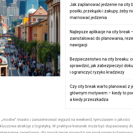
Jak zaplanować jedzenie na city 
posiłki, przekąski i zakupy, żeby ni
marnować jedzenia
Najlepsze aplikacje na city break 
zainstalować do planowania, rezer
nawigacji
Bezpieczeństwo na city breaku: c
sprawdzić, jak zabezpieczyć do
i ograniczyć ryzyko kradzieży
Czy city break warto planować z 
głównym motywem – kiedy to p
a kiedy przeszkadza
rać „modne” miasto i zarezerwować wyjazd na weekend, tymczasem o jakości
ć kluczowe atrakcje z logistyką. W praktyce kierunek może być dopasowany d
intensywne zwiedzanie, dla innych lepiej sprawdzi się spokojniejszy harmon