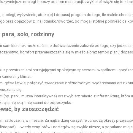
ywniejsze noclegi i lepszy poziom restauracji; zwykle też wiąże się to z bar
rt, noclegi, wyżywienie, atrakcje) i dopasuj program do tego, ile realnie chcesz
ego oraz dojazdów z i na lotnisko/dworzec, bo mogą istotnie podnieść całko
para, solo, rodzinny
en sam kierunek może dać inne doświadczenie zależnie od tego, czy jedziesz
zpieczeństwo, komfort przemieszczania się w mieście oraz tempo planu dopa
nki z przestrzeniami sprzyjającymi spokojnym spacerom i wspólnemu spędzan
 kameralny klimat.
iem, gdzie łatwiej połączyć zwiedzanie z różnorodnymi wydarzeniami oraz kon
uszaniu się.
ci (np. parki, muzea interaktywne) oraz wybierz miasto z infrastrukturą, która 
acją miejską i miejscami do odpoczynku.
nować, by zaoszczędzić
om zatłoczenia w mieście. Za najbardziej korzystne uchodzą okresy przejścio
istopad) — wtedy ceny lotów i noclegów są zwykle niższe, a popularne miejs