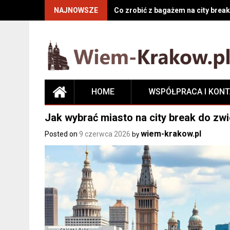
NAJNOWSZE
Co zrobić z bagażem na city break
HOME
WSPÓŁPRACA I KON
Jak wybrać miasto na city break do zwi
wiem-krakow.pl
Posted on
9 czerwca 2026
by