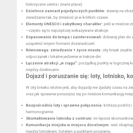
historyczne centra i znane place).
Dzielnice zamiast pojedynczych punktów:
stawiaj na obsza
zwiedzanie tak, by zmieścić je w krótkim czasie.
Elementy UNESCO i zabytkowy charakter:
jeśli w mieście z
—często są to najczęściej wskazywane atrakcje.
Dopasowanie do tempa i zainteresowań:
dobieraj plan do w
uzupełnić innymi formami doświadczeń.
Równowaga: zwiedzanie + życie miasta:
city break zwykle
odpoczynek i lokalne jedzenie w trakcie dni.
Łączenie atrakcji „w ciągu”:
porządkuj punkty w logicznej k
między dzielnicami.
Dojazd i poruszanie się: loty, lotnisko, 
W city breaku istotne jest, aby dojazdy nie zjadały czasu na 
oraz jak sprawnie poruszysz się po mieście komunikacją miej
Bezpośrednie loty i sprawne połączenia:
krótsza podróż i
harmonogramie.
Skontaktowanie lotniska z centrum:
im lepsze skomunikowan
Komunikacja miejska w miejscu docelowym:
sieć obejmuj
między lotniskiem, hotelem a punktami programu.