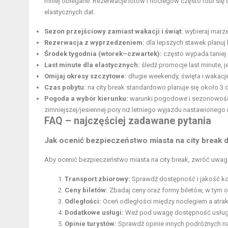
mniej oblegane. Rezerwacje lotów i noclegów często robi się
elastycznych dat.
Sezon przejściowy zamiast wakacji i świąt
:
wybieraj marze
Rezerwacja z wyprzedzeniem:
dla lepszych stawek planuj l
Środek tygodnia (wtorek–czwartek):
często wypada taniej 
Last minute dla elastycznych:
śledź promocje last minute, 
Omijaj okresy szczytowe:
długie weekendy, święta i wakacj
Czas pobytu:
na city break standardowo planuje się około 3
Pogoda a wybór kierunku:
warunki pogodowe i sezonowość
zimniejszej/jesiennej
pory niż letniego wyjazdu nastawionego 
FAQ – najczęściej zadawane pytania
Jak ocenić bezpieczeństwo miasta na city break 
Aby ocenić bezpieczeństwo miasta na city break, zwróć uwag
Transport zbiorowy:
Sprawdź dostępność i jakość komu
Ceny biletów:
Zbadaj ceny oraz formy biletów, w tym o
Odległości:
Oceń odległości między noclegiem a atrak
Dodatkowe usługi:
Weź pod uwagę dostępność usług, t
Opinie turystów:
Sprawdź opinie innych podróżnych na