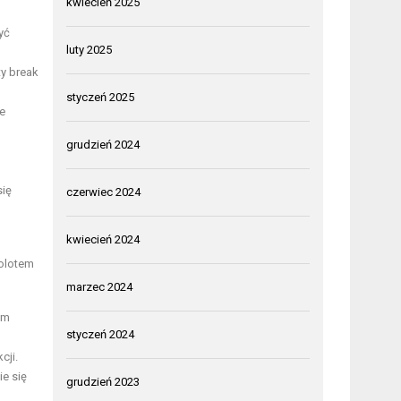
kwiecień 2025
yć
luty 2025
ty break
styczeń 2025
ie
grudzień 2024
się
czerwiec 2024
kwiecień 2024
molotem
marzec 2024
ym
styczeń 2024
cji.
e się
grudzień 2023