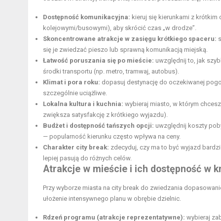
Dostępność komunikacyjna:
kieruj się kierunkami z krótk
kolejowymi/busowymi), aby skrócić czas „w drodze”.
Skoncentrowane atrakcje w zasięgu krótkiego spaceru:
s
się je zwiedzać pieszo lub sprawną komunikacją miejską.
Łatwość poruszania się po mieście:
uwzględnij to, jak szy
środki transportu (np. metro, tramwaj, autobus).
Klimat i pora roku:
dopasuj destynację do oczekiwanej pogody
szczególnie uciążliwe.
Lokalna kultura i kuchnia:
wybieraj miasto, w którym chcesz
zwiększa satysfakcję z krótkiego wyjazdu).
Budżet i dostępność tańszych opcji:
uwzględnij koszty poby
— popularność kierunku często wpływa na ceny.
Charakter city break:
zdecyduj, czy ma to być wyjazd bardzie
lepiej pasują do różnych celów.
Atrakcje w mieście i ich dostępność w k
Przy wyborze miasta na city break do zwiedzania dopasowanie
ułożenie intensywnego planu w obrębie dzielnic.
Rdzeń programu (atrakcje reprezentatywne):
wybieraj zab