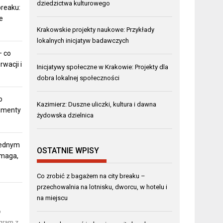
dziedzictwa kulturowego
breaku:
e
Krakowskie projekty naukowe: Przykłady
lokalnych inicjatyw badawczych
— co
wacji i
Inicjatywy społeczne w Krakowie: Projekty dla
dobra lokalnej społeczności
o
Kazimierz: Duszne uliczki, kultura i dawna
kumenty
żydowska dzielnica
jednym
OSTATNIE WPISY
omaga,
Co zrobić z bagażem na city breaku –
przechowalnia na lotnisku, dworcu, w hotelu i
na miejscu
o
ogram z