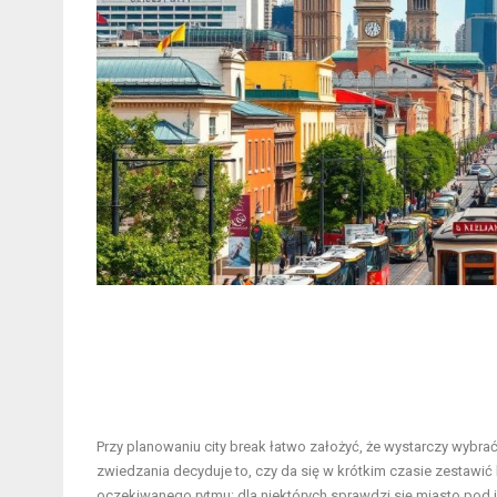
Przy planowaniu city break łatwo założyć, że wystarczy wyb
zwiedzania decyduje to, czy da się w krótkim czasie zestawi
oczekiwanego rytmu: dla niektórych sprawdzi się miasto pod 