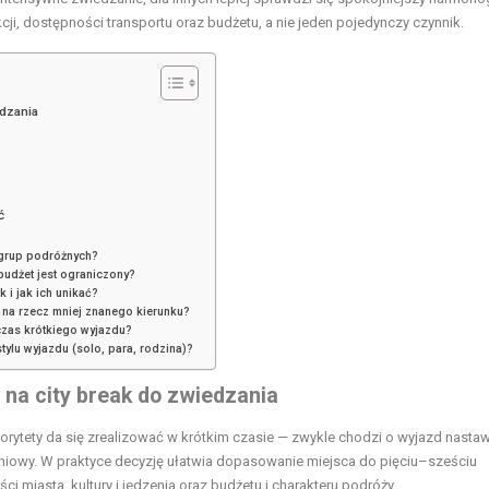
cji, dostępności transportu oraz budżetu, a nie jeden pojedynczy czynnik.
edzania
ć
 grup podróżnych?
budżet jest ograniczony?
 i jak ich unikać?
 na rzecz mniej znanego kierunku?
czas krótkiego wyjazdu?
tylu wyjazdu (solo, para, rodzina)?
 na city break
do zwiedzania
riorytety da się zrealizować w krótkim czasie — zwykle chodzi o wyjazd nasta
niowy. W praktyce decyzję ułatwia dopasowanie miejsca do pięciu–sześciu
ści miasta, kultury i jedzenia oraz budżetu i charakteru podróży.