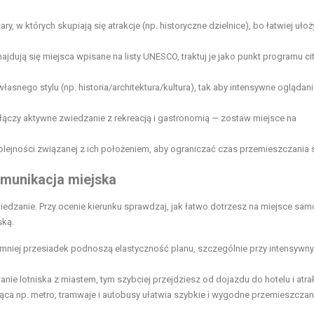
ry, w których skupiają się atrakcje (np. historyczne dzielnice), bo łatwiej ułoż
najdują się miejsca wpisane na listy UNESCO, traktuj je jako punkt programu ci
łasnego stylu (np. historia/architektura/kultura), tak aby intensywne oglądan
 łączy aktywne zwiedzanie z rekreacją i gastronomią — zostaw miejsce na
olejności związanej z ich położeniem, aby ograniczać czas przemieszczania 
komunikacja miejska
zwiedzanie. Przy ocenie kierunku sprawdzaj, jak łatwo dotrzesz na miejsce sa
ską.
 mniej przesiadek podnoszą elastyczność planu, szczególnie przy intensywn
ie lotniska z miastem, tym szybciej przejdziesz od dojazdu do hotelu i atrak
ąca np. metro, tramwaje i autobusy ułatwia szybkie i wygodne przemieszczani