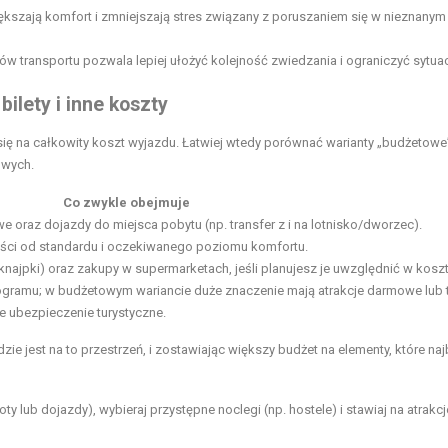
kszają komfort i zmniejszają stres związany z poruszaniem się w nieznanym
transportu pozwala lepiej ułożyć kolejność zwiedzania i ograniczyć sytuac
bilety i inne koszty
ą się na całkowity koszt wyjazdu. Łatwiej wtedy porównać warianty „budżetowe”
owych.
Co zwykle obejmuje
we oraz dojazdy do miejsca pobytu (np. transfer z i na lotnisko/dworzec).
ności od standardu i oczekiwanego poziomu komfortu.
e knajpki) oraz zakupy w supermarketach, jeśli planujesz je uwzględnić w kosz
ogramu; w budżetowym wariancie duże znaczenie mają atrakcje darmowe lub t
ne ubezpieczenie turystyczne.
ie jest na to przestrzeń, i zostawiając większy budżet na elementy, które naj
ty lub dojazdy), wybieraj przystępne noclegi (np. hostele) i stawiaj na atrakcj