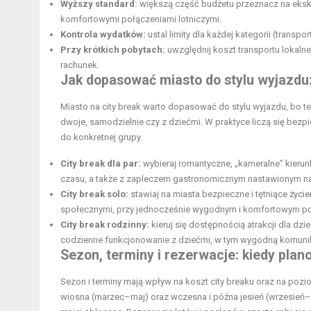
Wyższy standard:
większą część budżetu przeznacz na ekskluz
komfortowymi połączeniami lotniczymi.
Kontrola wydatków:
ustal limity dla każdej kategorii (transpo
Przy krótkich pobytach:
uwzględnij koszt transportu lokaln
rachunek.
Jak dopasować miasto do stylu wyjazdu: 
Miasto na city break warto dopasować do stylu wyjazdu, bo t
dwoje, samodzielnie czy z dziećmi. W praktyce liczą się be
do konkretnej grupy.
City break dla par:
wybieraj romantyczne, „kameralne” kieru
czasu, a także z zapleczem gastronomicznym nastawionym na
City break solo:
stawiaj na miasta bezpieczne i tętniące życ
społecznymi, przy jednocześnie wygodnym i komfortowym por
City break rodzinny:
kieruj się dostępnością atrakcji dla dzie
codzienne funkcjonowanie z dziećmi, w tym wygodną komunik
Sezon, terminy i rezerwacje: kiedy pla
Sezon i terminy mają wpływ na koszt city breaku oraz na pozi
wiosna (marzec–maj) oraz wczesna i późna jesień (wrzesień–l