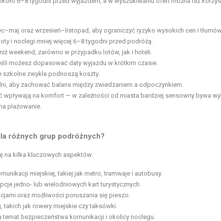
 około 6–8 tygodni przed wyjazdem, a w wyszukiwaniu ofert można też korzys
c–maj oraz wrzesień–listopad, aby ograniczyć ryzyko wysokich cen i tłumów
oty i noclegi mniej więcej 6–8 tygodni przed podróżą.
niż weekend, zarówno w przypadku lotów, jak i hoteli.
jeśli możesz dopasować daty wyjazdu w krótkim czasie.
e szkolne zwykle podnoszą koszty.
 dni, aby zachować balans między zwiedzaniem a odpoczynkiem.
 wpływają na komfort — w zależności od
miasta bardziej sensowny bywa wy
na plażowanie.
dla różnych grup podróżnych?
ę na kilka kluczowych aspektów:
nikacji miejskiej, takiej jak metro, tramwaje i autobusy.
pcje jedno- lub wielodniowych kart turystycznych.
cjami oraz możliwości poruszania się pieszo.
akich jak rowery miejskie czy taksówki.
 temat bezpieczeństwa komunikacji i okolicy noclegu.