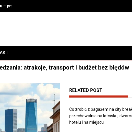
u – przechowalnia na lotnisku, dworcu, w hotelu i na miejscu
TAKT
edzania: atrakcje, transport i budżet bez błędów
RELATED POST
Co zrobić z bagażem na city brea
przechowalnia na lotnisku, dworc
hotelu i na miejscu