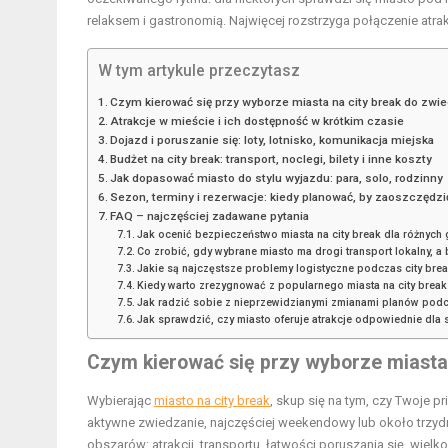
relaksem i gastronomią. Najwięcej rozstrzyga połączenie atrak
W tym artykule przeczytasz
Czym kierować się przy wyborze miasta na city break do zwi
Atrakcje w mieście i ich dostępność w krótkim czasie
Dojazd i poruszanie się: loty, lotnisko, komunikacja miejska
Budżet na city break: transport, noclegi, bilety i inne koszty
Jak dopasować miasto do stylu wyjazdu: para, solo, rodzinny
Sezon, terminy i rezerwacje: kiedy planować, by zaoszczędzi
FAQ – najczęściej zadawane pytania
Jak ocenić bezpieczeństwo miasta na city break dla różnych
Co zrobić, gdy wybrane miasto ma drogi transport lokalny, a 
Jakie są najczęstsze problemy logistyczne podczas city break
Kiedy warto zrezygnować z popularnego miasta na city break
Jak radzić sobie z nieprzewidzianymi zmianami planów pod
Jak sprawdzić, czy miasto oferuje atrakcje odpowiednie dla s
Czym kierować się przy wyborze
miasta
Wybierając
miasto na city break
, skup się na tym, czy Twoje p
aktywne zwiedzanie, najczęściej weekendowy lub około trzyd
obszarów: atrakcji, transportu, łatwości poruszania się, wielko