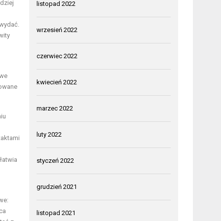
dziej
listopad 2022
 wydać.
wrzesień 2022
wity
czerwiec 2022
 we
kwiecień 2022
sowane
marzec 2022
iu
luty 2022
taktami
ułatwia
styczeń 2022
grudzień 2021
we:
ca
listopad 2021