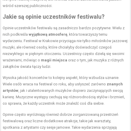
wśród szerszej publiczności.
Jakie są opinie uczestników festiwalu?
Opinie uczestników festiwalu są zasadniczo bardzo pozytywne. Wielu z
nich podkreśla
wyjątkową atmosferę
, która towarzyszy temu
wydarzeniu. Festiwal w Krakowie przyciąga nie tylko miłośników jazzowej
muzyki, ale również osoby, które chciałyby doświadczyć czegoś
niezwykłego w pięknym otoczeniu. Uczestnicy często dzielą się swoimi
wrażeniami, mówiąc o
magii miejsca
oraz o tym, jak muzyka z różnych
zakątków świata łączy ludzi.
Wysoka jakość koncertów to kolejny aspekt, który wzbudza uznanie.
Wiele osób wraca na festiwal co roku, aby usłyszeć zarówno
znanych
artystów
, jak i utalentowanych muzyków dopiero zaczynających swoją
karierę. Muzyczne występy cechują się różnorodnością stylów i brzmień,
co sprawia, że każdy uczestnik może znaleźć coś dla siebie.
Opinie często wyróżniają również dobrze zorganizowaną przestrzeń
festiwalową oraz liczne dodatkowe atrakcje, takie jak warsztaty,
spotkania z artystami czy sesje jamowe. Takie wydarzenia sprzyjają