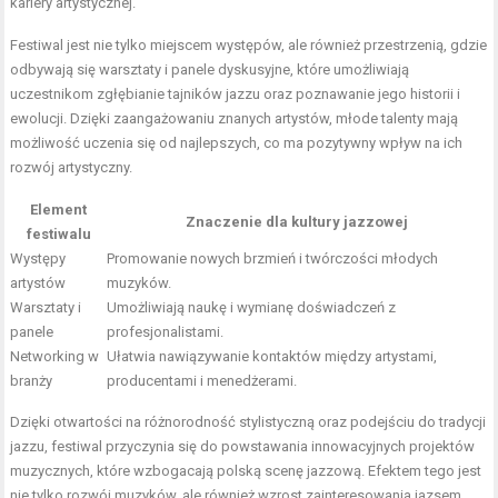
kariery artystycznej.
Festiwal jest nie tylko miejscem występów, ale również przestrzenią, gdzie
odbywają się warsztaty i panele dyskusyjne, które umożliwiają
uczestnikom zgłębianie tajników jazzu oraz poznawanie jego historii i
ewolucji. Dzięki zaangażowaniu znanych artystów, młode talenty mają
możliwość uczenia się od najlepszych, co ma pozytywny wpływ na ich
rozwój artystyczny.
Element
Znaczenie dla kultury jazzowej
festiwalu
Występy
Promowanie nowych brzmień i twórczości młodych
artystów
muzyków.
Warsztaty i
Umożliwiają naukę i wymianę doświadczeń z
panele
profesjonalistami.
Networking w
Ułatwia nawiązywanie kontaktów między artystami,
branży
producentami i menedżerami.
Dzięki otwartości na różnorodność stylistyczną oraz podejściu do tradycji
jazzu, festiwal przyczynia się do powstawania innowacyjnych projektów
muzycznych, które wzbogacają polską scenę jazzową. Efektem tego jest
nie tylko rozwój muzyków, ale również wzrost zainteresowania jazsem