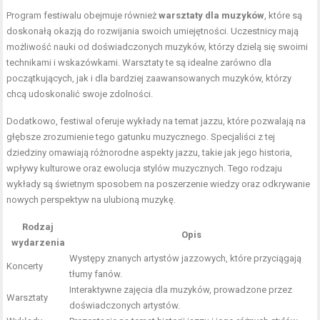
Program festiwalu obejmuje również
warsztaty dla muzyków
, które są
doskonałą okazją do rozwijania swoich umiejętności. Uczestnicy mają
możliwość nauki od doświadczonych muzyków, którzy dzielą się swoimi
technikami i wskazówkami. Warsztaty te są idealne zarówno dla
początkujących, jak i dla bardziej zaawansowanych muzyków, którzy
chcą udoskonalić swoje zdolności.
Dodatkowo, festiwal oferuje wykłady na temat jazzu, które pozwalają na
głębsze zrozumienie tego gatunku muzycznego. Specjaliści z tej
dziedziny omawiają różnorodne aspekty jazzu, takie jak jego historia,
wpływy kulturowe oraz ewolucja stylów muzycznych. Tego rodzaju
wykłady są świetnym sposobem na poszerzenie wiedzy oraz odkrywanie
nowych perspektyw na ulubioną muzykę.
Rodzaj
Opis
wydarzenia
Występy znanych artystów jazzowych, które przyciągają
Koncerty
tłumy fanów.
Interaktywne zajęcia dla muzyków, prowadzone przez
Warsztaty
doświadczonych artystów.