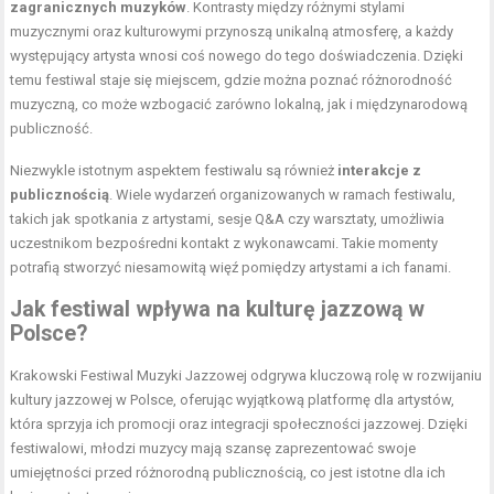
zagranicznych muzyków
. Kontrasty między różnymi stylami
muzycznymi oraz kulturowymi przynoszą unikalną atmosferę, a każdy
występujący artysta wnosi coś nowego do tego doświadczenia. Dzięki
temu festiwal staje się miejscem, gdzie można poznać różnorodność
muzyczną, co może wzbogacić zarówno lokalną, jak i międzynarodową
publiczność.
Niezwykle istotnym aspektem festiwalu są również
interakcje z
publicznością
. Wiele wydarzeń organizowanych w ramach festiwalu,
takich jak spotkania z artystami, sesje Q&A czy warsztaty, umożliwia
uczestnikom bezpośredni kontakt z wykonawcami. Takie momenty
potrafią stworzyć niesamowitą więź pomiędzy artystami a ich fanami.
Jak festiwal wpływa na kulturę jazzową w
Polsce?
Krakowski Festiwal Muzyki Jazzowej odgrywa kluczową rolę w rozwijaniu
kultury jazzowej w Polsce, oferując wyjątkową platformę dla artystów,
która sprzyja ich promocji oraz integracji społeczności jazzowej. Dzięki
festiwalowi, młodzi muzycy mają szansę zaprezentować swoje
umiejętności przed różnorodną publicznością, co jest istotne dla ich