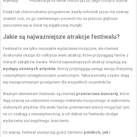
Wykłady
Prezentacje na temat historii jazzu i jego różnych stylów.
Dzięki tak różnorodnemu programowi, każdy miłośnik jazzu ma szansę
znaleźć coś, co go zainteresuje i pozwoli mu na jeszcze głębsze
zanurzenie się w świat tej wyjątkowej muzyki.
Jakie są najważniejsze atrakcje festiwalu?
Festiwal to nie tylko niezwykłe wydarzenie muzyczne, ale również
doskonała okazja do odkrycia wielu atrakcji, które przyciągają fanów z
różnych zakątków świata. Wśród najważniejszych atrakcji znajdują się
występy uznanych artystów
, którzy przyciągają uwagę swoją charyzmą
i niezwykłymi umiejętnościami scenicznymi. Takie koncerty często stają
się niezapomnianym przeżyciem dla wszystkich uczestników.
Ważnym elementem festiwalu są również
premierowe koncerty
, które
dają szansę na usłyszenie nowego materiału muzycznego w wykonaniu
ulubionych artystów. Dla wielu fanów, premierowe utwory mogą być tym,
na co czekają z niecierpliwością, a ich debiut na festiwalu dodaje
wydarzeniu szczególnego znaczenia.
Co więcej, festiwal zazwyczaj gości zarówno
polskich, jak i