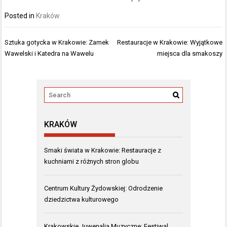
Posted in
Kraków
Nawigacja
Sztuka gotycka w Krakowie: Zamek
Restauracje w Krakowie: Wyjątkowe
wpisu
Wawelski i Katedra na Wawelu
miejsca dla smakoszy
KRAKÓW
Smaki świata w Krakowie: Restauracje z
kuchniami z różnych stron globu
Centrum Kultury Żydowskiej: Odrodzenie
dziedzictwa kulturowego
Krakowskie Juwenalia Muzyczne: Festiwal